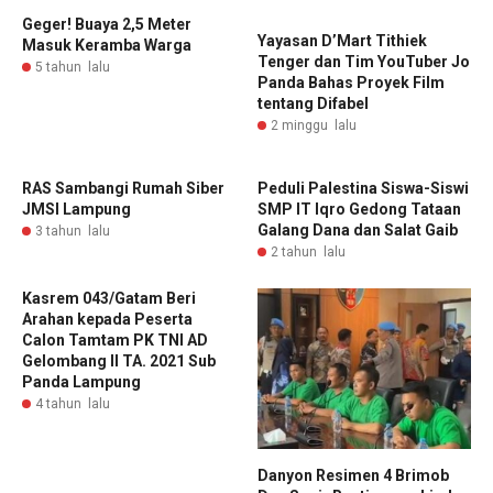
Geger! Buaya 2,5 Meter
Yayasan D’Mart Tithiek
Masuk Keramba Warga
Tenger dan Tim YouTuber Jo
5 tahun lalu
Panda Bahas Proyek Film
tentang Difabel
2 minggu lalu
RAS Sambangi Rumah Siber
Peduli Palestina Siswa-Siswi
JMSI Lampung
SMP IT Iqro Gedong Tataan
Galang Dana dan Salat Gaib
3 tahun lalu
2 tahun lalu
Kasrem 043/Gatam Beri
Arahan kepada Peserta
Calon Tamtam PK TNI AD
Gelombang II TA. 2021 Sub
Panda Lampung
4 tahun lalu
Danyon Resimen 4 Brimob