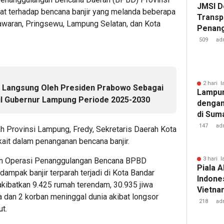
JMSI D
t terhadap bencana banjir yang melanda beberapa
Transp
waran, Pringsewu, Lampung Selatan, dan Kota
Penang
Kejati
509
ad
2 hari l
k Langsung Oleh Presiden Prabowo Sebagai
Lampun
il Gubernur Lampung Periode 2025-2030
dengan
di Sum
147
ad
erah Provinsi Lampung, Fredy, Sekretaris Daerah Kota
ait dalam penanganan bencana banjir.
3 hari l
an Operasi Penanggulangan Bencana BPBD
Piala A
ampak banjir terparah terjadi di Kota Bandar
Indones
kibatkan 9.425 rumah terendam, 30.935 jiwa
Vietnam
a dan 2 korban meninggal dunia akibat longsor
Pakans
218
ad
t.