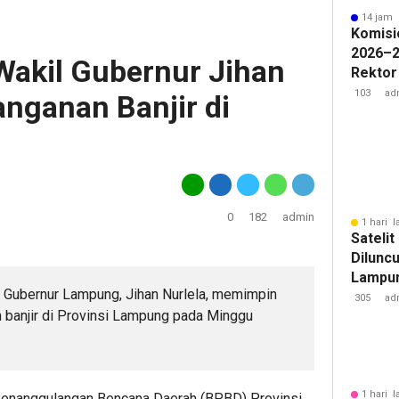
14 jam 
Komisi
2026–2
Wakil Gubernur Jihan
Rektor
Pengua
103
ad
anganan Banjir di
Badan 
0
182
admin
1 hari l
Sateli
Diluncu
Lampun
l Gubernur Lampung, Jihan Nurlela, memimpin
Baru
305
ad
n banjir di Provinsi Lampung pada Minggu
1 hari l
 Penanggulangan Bencana Daerah (BPBD) Provinsi