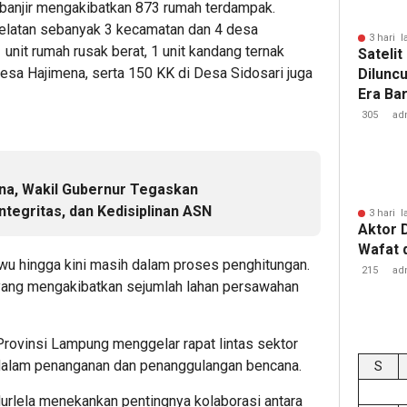
banjir mengakibatkan 873 rumah terdampak.
latan sebanyak 3 kecamatan dan 4 desa
3 hari l
unit rumah rusak berat, 1 unit kandang ternak
Sateli
esa Hajimena, serta 150 KK di Desa Sidosari juga
Dilunc
Era Ba
Lampu
305
ad
na, Wakil Gubernur Tegaskan
ntegritas, dan Kedisiplinan ASN
3 hari l
Aktor 
Wafat 
wu hingga kini masih dalam proses penghitungan.
215
ad
r yang mengakibatkan sejumlah lahan persawahan
Provinsi Lampung menggelar rapat lintas sektor
 dalam penanganan dan penanggulangan bencana.
S
urlela menekankan pentingnya kolaborasi antara