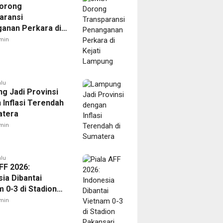
orong
aransi
anan Perkara di
 Lampung
min
alu
g Jadi Provinsi
 Inflasi Terendah
atera
min
alu
FF 2026:
ia Dibantai
 0-3 di Stadion
ari
min