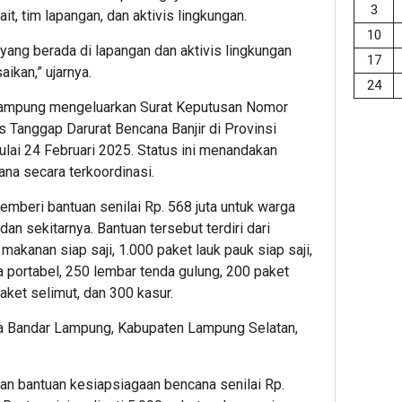
3
ait, tim lapangan, dan aktivis lingkungan.
10
yang berada di lapangan dan aktivis lingkungan
17
aikan,” ujarnya.
24
 Lampung mengeluarkan Surat Keputusan Nomor
 Tanggap Darurat Bencana Banjir di Provinsi
ulai 24 Februari 2025. Status ini menandakan
na secara terkoordinasi.
memberi bantuan senilai Rp. 568 juta untuk warga
an sekitarnya. Bantuan tersebut terdiri dari
makanan siap saji, 1.000 paket lauk pauk siap saji,
a portabel, 250 lembar tenda gulung, 200 paket
aket selimut, dan 300 kasur.
ota Bandar Lampung, Kabupaten Lampung Selatan,
an bantuan kesiapsiagaan bencana senilai Rp.