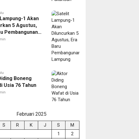
alu
t Lampung-1 Akan
urkan 5 Agustus,
ru Pembangunan
ng
min
alu
Diding Boneng
di Usia 76 Tahun
min
Februari 2025
S
R
K
J
S
M
1
2