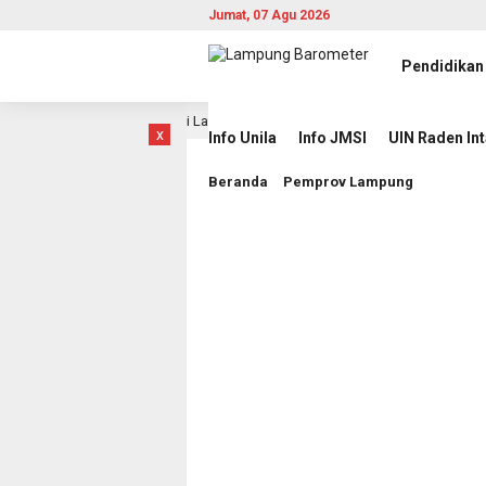
Jumat, 07 Agu 2026
Pendidikan
am Laga Hidup Mati Lawan Singapura
Komisioner KI Pusa
14 jam lalu
x
Info Unila
Info JMSI
UIN Raden In
Beranda
Pemprov Lampung