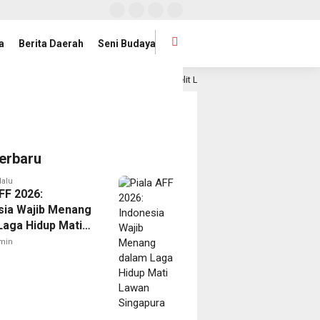
a
Berita Daerah
Seni Budaya
 Publik
Satelit Lampung-1 Resmi Diluncurkan, Provinsi 
1 hari lalu
erbaru
lalu
FF 2026:
sia Wajib Menang
Laga Hidup Mati
Singapura
min