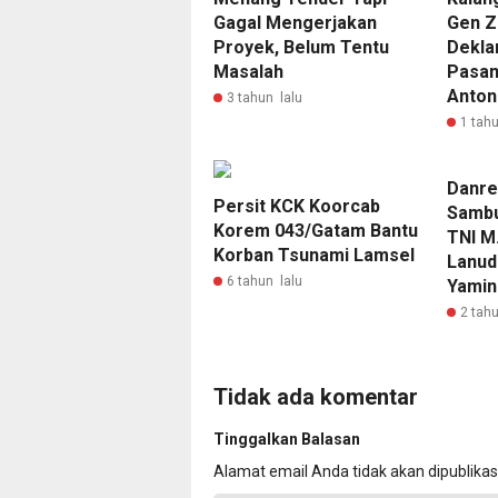
Gagal Mengerjakan
Gen Z
Proyek, Belum Tentu
Dekla
Masalah
Pasan
Anton
3 tahun lalu
1 tahu
Danre
Persit KCK Koorcab
Sambu
Korem 043/Gatam Bantu
TNI M
Korban Tsunami Lamsel
Lanud
6 tahun lalu
Yamin
2 tahu
Tidak ada komentar
Tinggalkan Balasan
Alamat email Anda tidak akan dipublikas