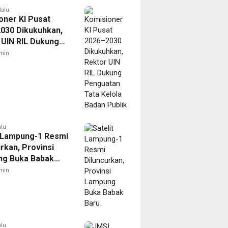
lalu
oner KI Pusat
030 Dikukuhkan,
 UIN RIL Dukung
tan Tata Kelola
min
Publik
alu
t Lampung-1 Resmi
rkan, Provinsi
g Buka Babak
min
alu