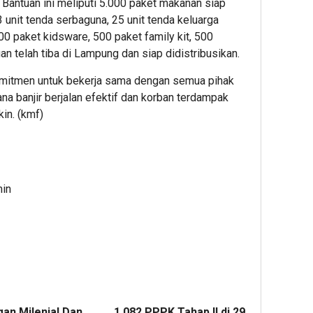
 Bantuan ini meliputi 5.000 paket makanan siap
 3 unit tenda serbaguna, 25 unit tenda keluarga
00 paket kidsware, 500 paket family kit, 500
an telah tiba di Lampung dan siap didistribusikan.
mitmen untuk bekerja sama dengan semua pihak
 banjir berjalan efektif dan korban terdampak
in. (kmf)
min
gan Milenial Dan
‎1.082 PPPK Tahap II di 29