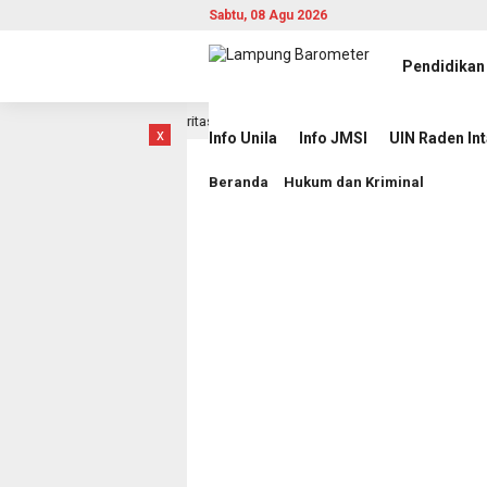
Sabtu, 08 Agu 2026
Pendidikan
aptif, Berintegritas, dan Berdampak
Jihan Nurlela Kuku
7 jam lalu
x
Info Unila
Info JMSI
UIN Raden In
Beranda
Hukum dan Kriminal