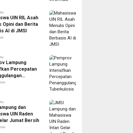
alu
swa UIN RIL Asah
 Opini dan Berita
s AI di JMSI
in
alu
ov Lampung
ifkan Percepatan
ggulangan
ulosis
min
alu
ampung dan
swa UIN Raden
Gelar Jumat Bersih
min