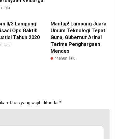
rdayaan Keluarga
n lalu
m II/3 Lampung
Mantap! Lampung Juara
isasi Ops Gaktib
Umum Teknologi Tepat
ustisi Tahun 2020
Guna, Gubernur Arinal
Terima Penghargaan
n lalu
Mendes
4 tahun lalu
ikan.
Ruas yang wajib ditandai
*