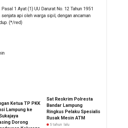
an Pasal 1 Ayat (1) UU Darurat No. 12 Tahun 1951
senjata api oleh warga sipil, dengan ancaman
up. (*/red)
min
Sat Reskrim Polresta
ungan Ketua TP PKK
Bandar Lampung
nsi Lampung ke
Ringkus Pelaku Spesialis
Sukajaya
Rusak Mesin ATM
sing Dorong
5 tahun lalu