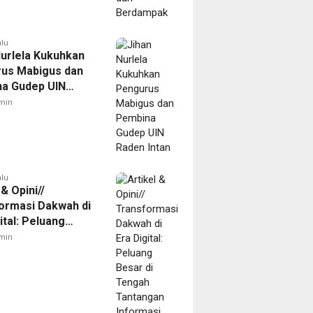
alu
Nurlela Kukuhkan
us Mabigus dan
a Gudep UIN
Intan
min
alu
 & Opini//
ormasi Dakwah di
ital: Peluang
di Tengah
min
gan Informasi