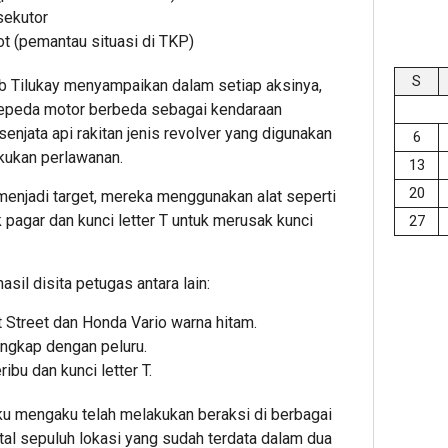
sekutor
ot (pemantau situasi di TKP)
S
ob Tilukay menyampaikan dalam setiap aksinya,
sepeda motor berbeda sebagai kendaraan
njata api rakitan jenis revolver yang digunakan
6
akukan perlawanan.
13
20
enjadi target, mereka menggunakan alat seperti
agar dan kunci letter T untuk merusak kunci
27
asil disita petugas antara lain:
 Street dan Honda Vario warna hitam.
lengkap dengan peluru.
ibu dan kunci letter T.
aku mengaku telah melakukan beraksi di berbagai
tal sepuluh lokasi yang sudah terdata dalam dua