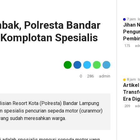
7 jam l
ak, Polresta Bandar
Jihan 
Pengur
Komplotan Spesialis
Pembin
Raden 
175
ad
0
286
admin
8 jam l
Artikel
Transf
Era Dig
lisian Resort Kota (Polresta) Bandar Lampung
Besar 
209
ad
 spesialis pencurian sepeda motor (curanmor)
Tantan
 yang sudah meresahkan warga.
i adalah spesialis mencuri sepeda motor yang