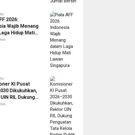
alu
FF 2026:
sia Wajib Menang
Laga Hidup Mati
Singapura
min
alu
oner KI Pusat
030 Dikukuhkan,
 UIN RIL Dukung
tan Tata Kelola
min
Publik