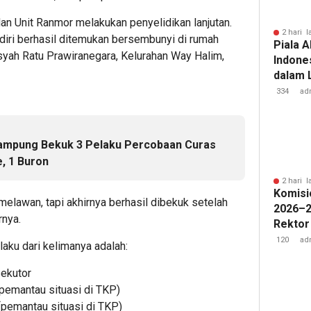
an Unit Ranmor melakukan penyelidikan lanjutan.
2 hari l
 diri berhasil ditemukan bersembunyi di rumah
Piala A
syah Ratu Prawiranegara, Kelurahan Way Halim,
Indone
dalam 
Lawan 
334
ad
Lampung Bekuk 3 Pelaku Percobaan Curas
e, 1 Buron
2 hari l
Komisi
melawan, tapi akhirnya berhasil dibekuk setelah
2026–2
rnya.
Rektor
Pengua
120
ad
laku dari kelimanya adalah:
Badan 
sekutor
 (pemantau situasi di TKP)
 (pemantau situasi di TKP)