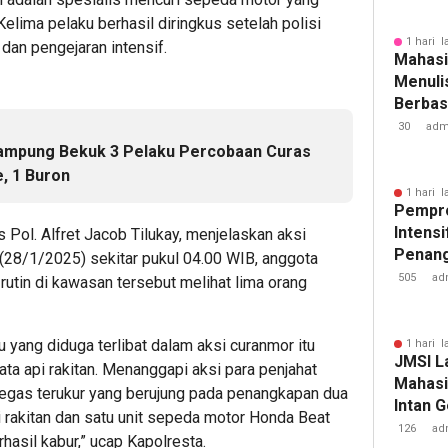
elima pelaku berhasil diringkus setelah polisi
1 hari l
dan pengejaran intensif.
Mahasi
Menulis
Berbasi
30
adm
Lampung Bekuk 3 Pelaku Percobaan Curas
e, 1 Buron
1 hari l
Pempr
Intens
ol. Alfret Jacob Tilukay, menjelaskan aksi
Penan
28/1/2025) sekitar pukul 04.00 WIB, anggota
Tuberk
505
ad
rutin di kawasan tersebut melihat lima orang
u yang diduga terlibat dalam aksi curanmor itu
1 hari l
JMSI L
 api rakitan. Menanggapi aksi para penjahat
Mahasi
 tegas terukur yang berujung pada penangkapan dua
Intan 
i rakitan dan satu unit sepeda motor Honda Beat
126
ad
rhasil kabur,” ucap Kapolresta.