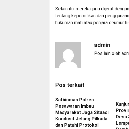
Selain itu, mereka juga dijerat deng
tentang kepemilikan dan penggunaan 
hukuman mati atau penjara seumur hid
admin
Pos lain oleh ad
Pos terkait
Satbinmas Polres
‎Kunj
Pesawaran Imbau
Provi
Masyarakat Jaga Situasi
Desa 
Kondusif Jelang Pilkada
Lempa
dan Patuhi Protokol