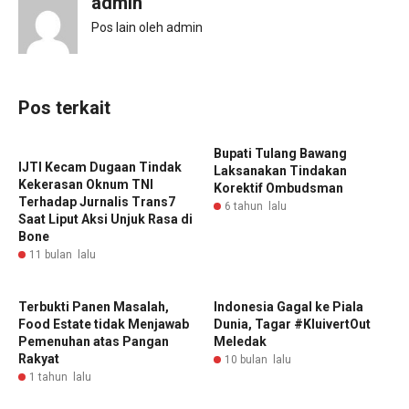
admin
Pos lain oleh admin
Pos terkait
Bupati Tulang Bawang
‎IJTI Kecam Dugaan Tindak
Laksanakan Tindakan
Kekerasan ‎Oknum TNI
Korektif Ombudsman
Terhadap Jurnalis Trans7
6 tahun lalu
Saat Liput Aksi Unjuk Rasa di
Bone
11 bulan lalu
Terbukti Panen Masalah,
‎Indonesia Gagal ke Piala
Food Estate tidak Menjawab
Dunia, Tagar #KluivertOut
Pemenuhan atas Pangan
Meledak
Rakyat
10 bulan lalu
1 tahun lalu