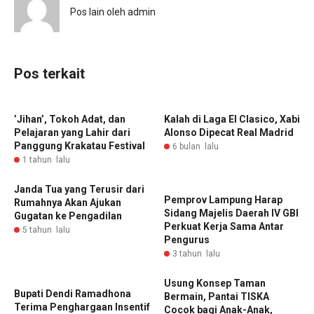
Pos lain oleh admin
Pos terkait
‎’Jihan’, Tokoh Adat, dan
‎Kalah di Laga El Clasico, Xabi
Pelajaran yang Lahir dari
Alonso Dipecat Real Madrid ‎
Panggung Krakatau Festival ‎
6 bulan lalu
1 tahun lalu
Janda Tua yang Terusir dari
Pemprov Lampung Harap
Rumahnya Akan Ajukan
Sidang Majelis Daerah IV GBI
Gugatan ke Pengadilan
Perkuat Kerja Sama Antar
5 tahun lalu
Pengurus
3 tahun lalu
Usung Konsep Taman
Bupati Dendi Ramadhona
Bermain, Pantai TISKA
Terima Penghargaan Insentif
Cocok bagi Anak-Anak,