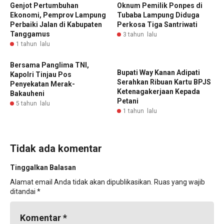
Genjot Pertumbuhan
Oknum Pemilik Ponpes di
Ekonomi, Pemprov Lampung
Tubaba Lampung Diduga
Perbaiki Jalan di Kabupaten
Perkosa Tiga Santriwati
Tanggamus
3 tahun lalu
1 tahun lalu
Bersama Panglima TNI,
Bupati Way Kanan Adipati
Kapolri Tinjau Pos
Serahkan Ribuan Kartu BPJS
Penyekatan Merak-
Ketenagakerjaan Kepada
Bakauheni
Petani
5 tahun lalu
1 tahun lalu
Tidak ada komentar
Tinggalkan Balasan
Alamat email Anda tidak akan dipublikasikan.
Ruas yang wajib
ditandai
*
Komentar
*