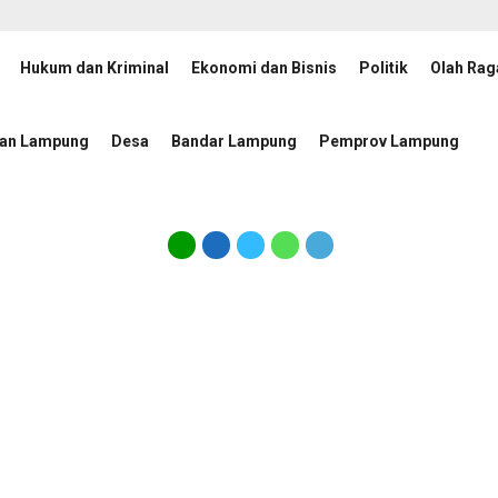
Hukum dan Kriminal
Ekonomi dan Bisnis
Politik
Olah Rag
Komisioner KI Pusat 2026–2030 Dikukuhkan, Rektor UIN RIL
1 hari lalu
tan Lampung
Desa
Bandar Lampung
Pemprov Lampung