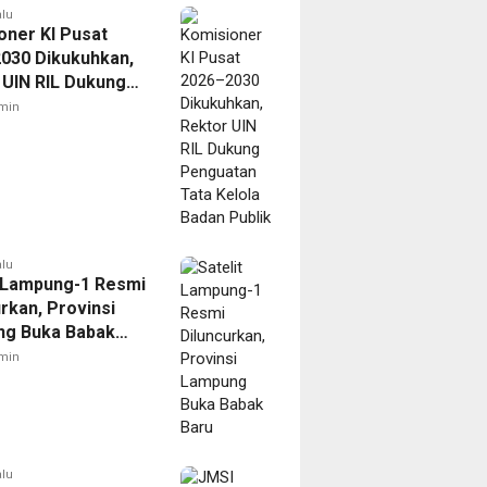
alu
oner KI Pusat
030 Dikukuhkan,
 UIN RIL Dukung
tan Tata Kelola
min
Publik
alu
t Lampung-1 Resmi
rkan, Provinsi
g Buka Babak
min
alu