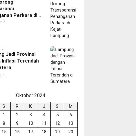
orong
aransi
anan Perkara di
 Lampung
min
alu
g Jadi Provinsi
 Inflasi Terendah
atera
min
Oktober 2024
S
R
K
J
S
M
1
2
3
4
5
6
8
9
10
11
12
13
15
16
17
18
19
20