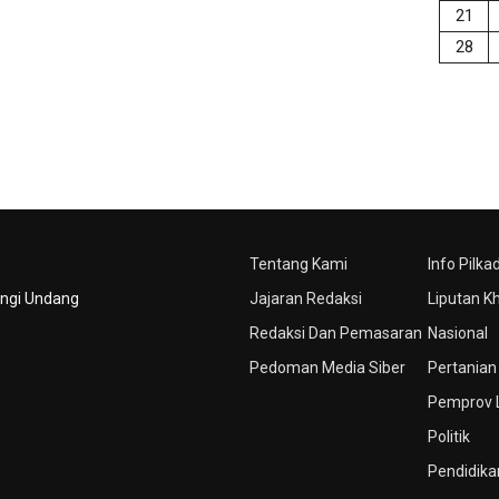
21
28
Tentang Kami
Info Pilka
ungi Undang
Jajaran Redaksi
Liputan K
Redaksi Dan Pemasaran
Nasional
Pedoman Media Siber
Pertanian
Pemprov
Politik
Pendidika