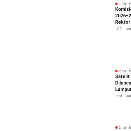
1 hari l
Komisi
2026–2
Rektor
Pengua
117
ad
Badan 
2 hari l
Sateli
Diluncu
Lampun
Baru
320
ad
2 hari l