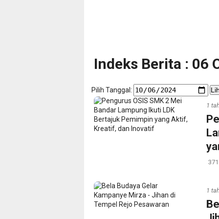
Indeks Berita : 06
Pilih Tanggal:
Li
1 ta
Pe
La
ya
371
1 ta
Be
Ji