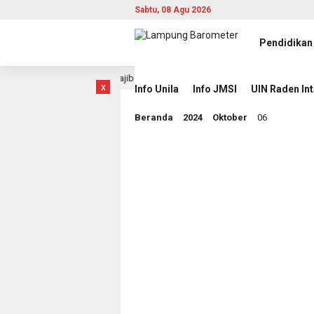
Sabtu, 08 Agu 2026
Pendidikan
FF 2026: Indonesia Wajib Menang dalam Laga Hidup Mati Lawan Singapura
x
Info Unila
Info JMSI
UIN Raden In
Beranda
2024
Oktober
06