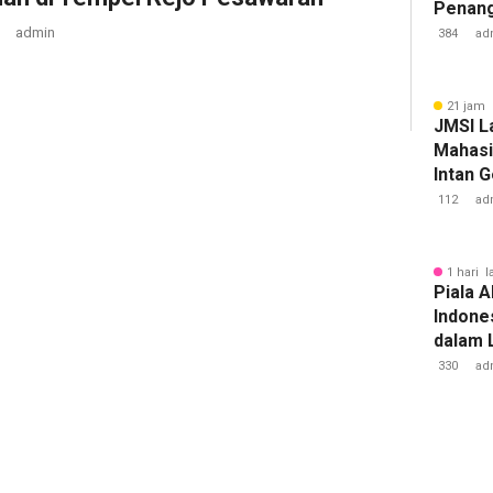
Penan
Tuberk
admin
384
ad
21 jam 
JMSI L
Mahasi
Intan 
112
ad
1 hari l
Piala A
Indone
dalam 
Lawan 
330
ad