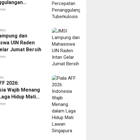
ggulangan
ulosis
min
lalu
ampung dan
swa UIN Raden
Gelar Jumat Bersih
min
alu
FF 2026:
sia Wajib Menang
Laga Hidup Mati
Singapura
min