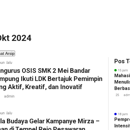
 Okt 2024
hat Arsip
Pos T
hun lalu
ngurus OSIS SMK 2 Mei Bandar
15 jam 
Mahasi
mpung Ikuti LDK Bertajuk Pemimpin
Menulis
ng Aktif, Kreatif, dan Inovatif
Berbasi
25
adm
admin
hun lalu
18 jam 
Pempr
la Budaya Gelar Kampanye Mirza –
Intens
han di Tempel Rejo Pesawaran