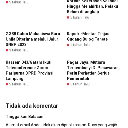
Korban Kekerasan Seksual
5 tahun lalu
Hingga Melahirkan, Pelaku
Belum ditangkap
5 bulan lalu
2.388 Calon Mahasiswa Baru
‎Kapolri-Mentan Tinjau
Unila Diterima melalui Jalur
Gudang Bulog Tanete
SNBP 2023
1 tahun lalu
3 tahun lalu
Kasrem 043/Gatam Ikuti
Pagar Jaya, Mutiara
Teleconference Zoom
Tersembunyi Di Pesawaran,
Paripurna DPRD Provinsi
Perlu Perhatian Serius
Lampung
Pemerintah
5 tahun lalu
5 tahun lalu
Tidak ada komentar
Tinggalkan Balasan
Alamat email Anda tidak akan dipublikasikan.
Ruas yang wajib