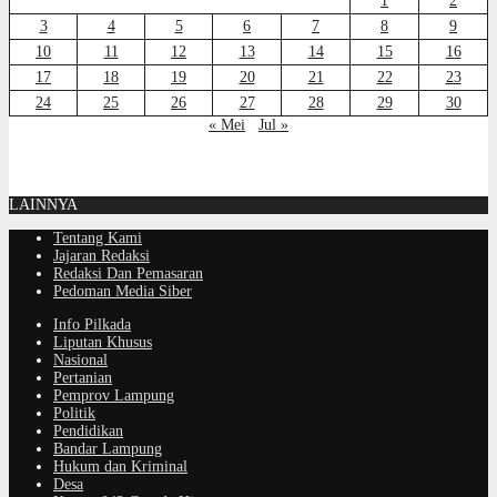
1
2
3
4
5
6
7
8
9
10
11
12
13
14
15
16
17
18
19
20
21
22
23
24
25
26
27
28
29
30
« Mei
Jul »
LAINNYA
Tentang Kami
Jajaran Redaksi
Redaksi Dan Pemasaran
Pedoman Media Siber
Info Pilkada
Liputan Khusus
Nasional
Pertanian
Pemprov Lampung
Politik
Pendidikan
Bandar Lampung
Hukum dan Kriminal
Desa