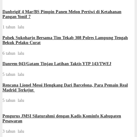
‎Danbrigif 4 Mar/BS Pimpin Panen Melon Pertiwi di Ketahanan
Pangan Yonif 7
1 tahun lalu
Polsek Sukoharjo Bersama Tim Tekab 308 Polres Lampung Tengah
Bekuk Pelaku Curat
6 tahun lalu
Danrem 043/Gatam Tinjau Latihan Taktis YTP 143/TWEJ
5 tahun lalu
Rencana Lionel Messi Hengkang Dari Barcelona, Para Pemain Real
Madrid Terkejut
5 tahun lalu
Pengurus JMSI Silaturahmi dengan Kadis Kominfo Kabupaten
Pesawaran
3 tahun lalu