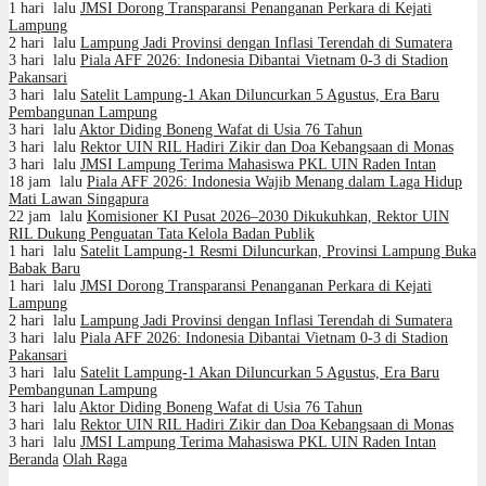
1 hari lalu
JMSI Dorong Transparansi Penanganan Perkara di Kejati
Lampung
2 hari lalu
Lampung Jadi Provinsi dengan Inflasi Terendah di Sumatera
3 hari lalu
Piala AFF 2026: Indonesia Dibantai Vietnam 0-3 di Stadion
Pakansari
3 hari lalu
Satelit Lampung-1 Akan Diluncurkan 5 Agustus, Era Baru
Pembangunan Lampung
3 hari lalu
Aktor Diding Boneng Wafat di Usia 76 Tahun
3 hari lalu
Rektor UIN RIL Hadiri Zikir dan Doa Kebangsaan di Monas
3 hari lalu
JMSI Lampung Terima Mahasiswa PKL UIN Raden Intan
18 jam lalu
Piala AFF 2026: Indonesia Wajib Menang dalam Laga Hidup
Mati Lawan Singapura
22 jam lalu
Komisioner KI Pusat 2026–2030 Dikukuhkan, Rektor UIN
RIL Dukung Penguatan Tata Kelola Badan Publik
1 hari lalu
Satelit Lampung-1 Resmi Diluncurkan, Provinsi Lampung Buka
Babak Baru
1 hari lalu
JMSI Dorong Transparansi Penanganan Perkara di Kejati
Lampung
2 hari lalu
Lampung Jadi Provinsi dengan Inflasi Terendah di Sumatera
3 hari lalu
Piala AFF 2026: Indonesia Dibantai Vietnam 0-3 di Stadion
Pakansari
3 hari lalu
Satelit Lampung-1 Akan Diluncurkan 5 Agustus, Era Baru
Pembangunan Lampung
3 hari lalu
Aktor Diding Boneng Wafat di Usia 76 Tahun
3 hari lalu
Rektor UIN RIL Hadiri Zikir dan Doa Kebangsaan di Monas
3 hari lalu
JMSI Lampung Terima Mahasiswa PKL UIN Raden Intan
Beranda
Olah Raga