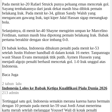
Pada menit ke-20 Rafael Struick punya peluang emas mencetak gol.
Sayang tembakannya dari jarak dekat masih bisa diblok pemain
belakang Irak. Pada menit ke-34, giliran Sandy Walsh yang
mengancam gawang Irak, tapi kiper Jalal Hassan sigap menangkap
bola.
Selanjutnya, di menit ke-40 Shayne mengirim umpan ke Marcelino
Ferdinan, namun masih bisa dipotong pemain belakang Irak. Babak
pertama berakhir dengan skor imbang 0-0.
Di babak kedua, Indonesia dihukum penalti pada menit ke-53
setelah Justin Hubner handball di dalam kotak 16 meter. Tanpanragu
wasit Shaun Evans menunjuk titik putih. Aymen Hussein yang
menjadi algojo penalti berhasil mencetak gol. 1-0 Irak unggul atas
Indonesia.
Baca Juga
2 tahun lalu
Indonesia Lolos ke Babak Ketiga Kualifikasi Piala Dunia 2026
213
admin
Tertinggal satu gol, Indonesia semakin merana karena harus bermain
dengan 10 pemain pada menit ke-59 usai Jordi Amat menerima
kartu merah setelah melanggar Youssef Wali di kotak penalti