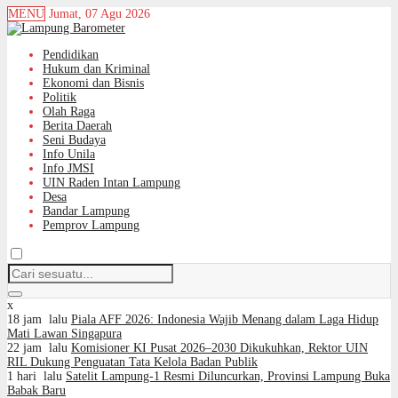
MENU
Jumat, 07 Agu 2026
Pendidikan
Hukum dan Kriminal
Ekonomi dan Bisnis
Politik
Olah Raga
Berita Daerah
Seni Budaya
Info Unila
Info JMSI
UIN Raden Intan Lampung
Desa
Bandar Lampung
Pemprov Lampung
x
18 jam lalu
Piala AFF 2026: Indonesia Wajib Menang dalam Laga Hidup
Mati Lawan Singapura
22 jam lalu
Komisioner KI Pusat 2026–2030 Dikukuhkan, Rektor UIN
RIL Dukung Penguatan Tata Kelola Badan Publik
1 hari lalu
Satelit Lampung-1 Resmi Diluncurkan, Provinsi Lampung Buka
Babak Baru