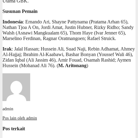
Utama GBK.
Susunan Pemain
Indonesia
: Ernando Ari, Shayne Pattynama (Pratama Arhan 65),
Nathan Tjoa A On, Jordi Amat, Justin Hubner, Rizky Ridho; Sandy
Walsh (Asnawi Mangkualam 65), Thom Haye (Ivar Jenner 65),
Marselino Ferdinan, Ragnar Oratmangoen; Rafael Struick.
Irak
: Jalal Hassan; Hussein Ali, Suad Naji, Rebin Adhamat, Ahmey
Al-Hajjaj; Ibrahim Al-Kaabawi, Bashar Bonyan (Youssef Wali 46),
Zidan Iqbal (Ali Jassim 46), Amir Fouad, Osamah Rashid; Aymen
Hussein (Mohanad Ali 76). (
M. Aritonang
)
admin
Pos lain oleh admin
Pos terkait