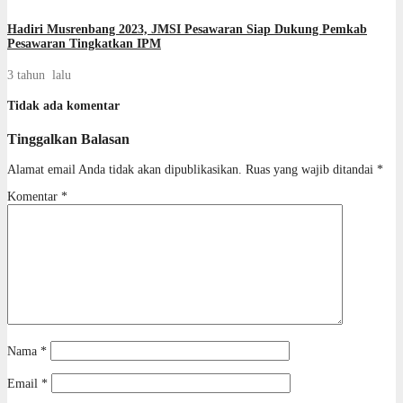
Hadiri Musrenbang 2023, JMSI Pesawaran Siap Dukung Pemkab
Pesawaran Tingkatkan IPM
3 tahun lalu
Tidak ada komentar
Tinggalkan Balasan
Alamat email Anda tidak akan dipublikasikan.
Ruas yang wajib ditandai
*
Komentar
*
Nama
*
Email
*