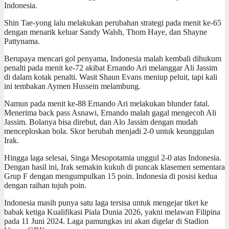
Indonesia.
Shin Tae-yong lalu melakukan perubahan strategi pada menit ke-65
dengan menarik keluar Sandy Walsh, Thom Haye, dan Shayne
Pattynama.
Berupaya mencari gol penyama, Indonesia malah kembali dihukum
penalti pada menit ke-72 akibat Ernando Ari melanggar Ali Jassim
di dalam kotak penalti. Wasit Shaun Evans meniup peluit, tapi kali
ini tembakan Aymen Hussein melambung.
Namun pada menit ke-88 Ernando Ari melakukan blunder fatal.
Menerima back pass Asnawi, Ernando malah gagal mengecoh Ali
Jassim. Bolanya bisa direbut, dan Alo Jassim dengan mudah
menceploskan bola. Skor berubah menjadi 2-0 untuk keunggulan
Irak.
Hingga laga selesai, Singa Mesopotamia unggul 2-0 atas Indonesia.
Dengan hasil ini, Irak semakin kukuh di puncak klasemen sementara
Grup F dengan mengumpulkan 15 poin. Indonesia di posisi kedua
dengan raihan tujuh poin.
Indonesia masih punya satu laga tersisa untuk mengejar tiket ke
babak ketiga Kualifikasi Piala Dunia 2026, yakni melawan Filipina
pada 11 Juni 2024. Laga pamungkas ini akan digelar di Stadion