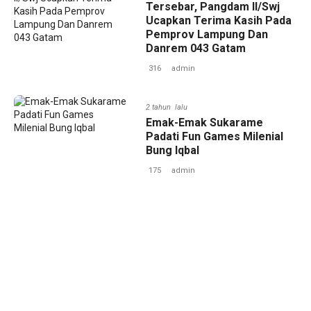
Tersebar, Pangdam II/Swj
Ucapkan Terima Kasih Pada
Pemprov Lampung Dan
Danrem 043 Gatam
316
admin
2 tahun lalu
Emak-Emak Sukarame
Padati Fun Games Milenial
Bung Iqbal
175
admin