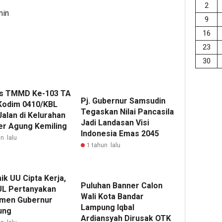
2
min
9
16
23
30
s TMMD Ke-103 TA
Pj. Gubernur Samsudin
Kodim 0410/KBL
Tegaskan Nilai Pancasila
Jalan di Kelurahan
Jadi Landasan Visi
r Agung Kemiling
Indonesia Emas 2045
n lalu
1 tahun lalu
ik UU Cipta Kerja,
Puluhan Banner Calon
L Pertanyakan
Wali Kota Bandar
men Gubernur
Lampung Iqbal
ung
Ardiansyah Dirusak OTK