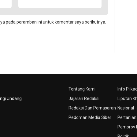
aya pada peramban ini untuk komentar saya berikutnya.
Tentang Kami
Info Pilka
ungi Undang
Jajaran Redaksi
Liputan K
Redaksi Dan Pemasaran
Nasional
Pedoman Media Siber
Pertanian
Pemprov
Politik