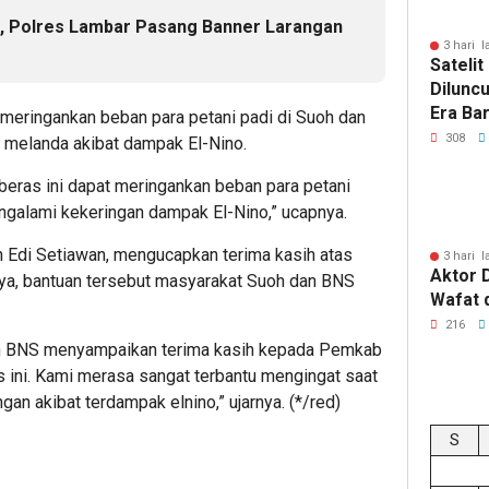
la, Polres Lambar Pasang Banner Larangan
3 hari l
Sateli
Dilunc
Era Ba
 meringankan beban para petani padi di Suoh dan
Lampu
308
 melanda akibat dampak El-Nino.
eras ini dapat meringankan beban para petani
engalami kekeringan dampak El-Nino,” ucapnya.
h Edi Setiawan, mengucapkan terima kasih atas
3 hari l
Aktor 
nya, bantuan tersebut masyarakat Suoh dan BNS
Wafat 
216
an BNS menyampaikan terima kasih kepada Pemkab
 ini. Kami merasa sangat terbantu mengingat saat
gan akibat terdampak elnino,” ujarnya. (*/red)
S