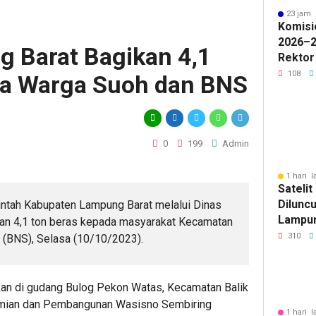
23 jam 
Komisi
2026–2
 Barat Bagikan 4,1
Rektor
Pengua
108
da Warga Suoh dan BNS
Badan 
0
199
Admin
1 hari l
Sateli
Diluncu
intah Kabupaten Lampung Barat melalui Dinas
Lampun
n 4,1 ton beras kepada masyarakat Kecamatan
Baru
310
 (BNS), Selasa (10/10/2023).
ukan di gudang Bulog Pekon Watas, Kecamatan Balik
omian dan Pembangunan Wasisno Sembiring
1 hari l