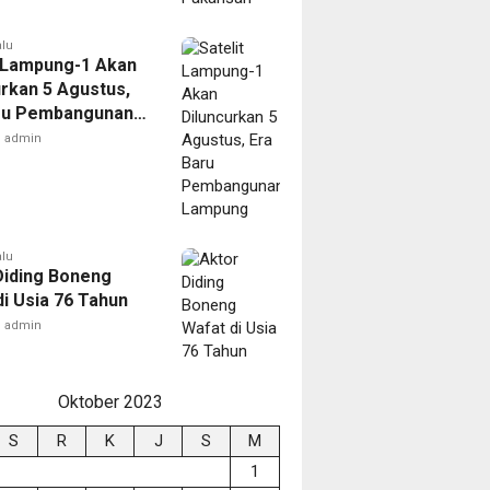
alu
t Lampung-1 Akan
urkan 5 Agustus,
ru Pembangunan
ng
admin
alu
Diding Boneng
di Usia 76 Tahun
admin
Oktober 2023
S
R
K
J
S
M
1