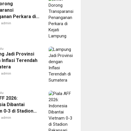
orong
aransi
anan Perkara di
 Lampung
admin
alu
g Jadi Provinsi
 Inflasi Terendah
atera
admin
alu
FF 2026:
ia Dibantai
 0-3 di Stadion
ari
admin