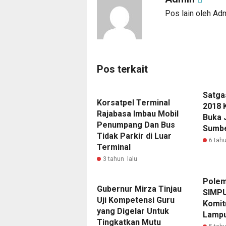
Pos lain oleh Ad
Pos terkait
Satga
Korsatpel Terminal
2018 
Rajabasa Imbau Mobil
Buka 
Penumpang Dan Bus
Sumbe
Tidak Parkir di Luar
6 tahu
Terminal
3 tahun lalu
Polem
‎Gubernur Mirza Tinjau
SIMPU
Uji Kompetensi Guru
Komit
yang Digelar Untuk
Lamp
Tingkatkan Mutu