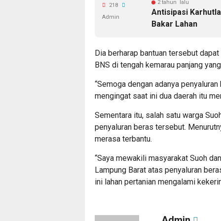
2 tahun lalu
218
Antisipasi Karhut
Admin
Bakar Lahan
Dia berharap bantuan tersebut dapat
BNS di tengah kemarau panjang yang
“Semoga dengan adanya penyaluran b
mengingat saat ini dua daerah itu m
Sementara itu, salah satu warga Suo
penyaluran beras tersebut. Menurut
merasa terbantu.
“Saya mewakili masyarakat Suoh d
Lampung Barat atas penyaluran beras
ini lahan pertanian mengalami kekerin
Admin