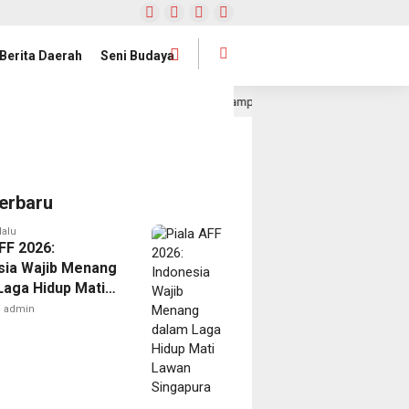
Berita Daerah
Seni Budaya
ublik
Satelit Lampung-1 Resmi Diluncurkan, Provinsi La
1 hari lalu
erbaru
lalu
FF 2026:
sia Wajib Menang
Laga Hidup Mati
Singapura
admin