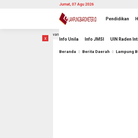
Jumat, 07 Agu 2026
Pendidikan
H
 Laga Hidup Mati Lawan Singapura
Komisioner KI Pusat 
23 jam lalu
x
Info Unila
Info JMSI
UIN Raden In
Beranda
Berita Daerah
Lampung B