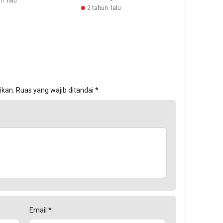
n lalu
2 tahun lalu
ikan.
Ruas yang wajib ditandai
*
Email
*