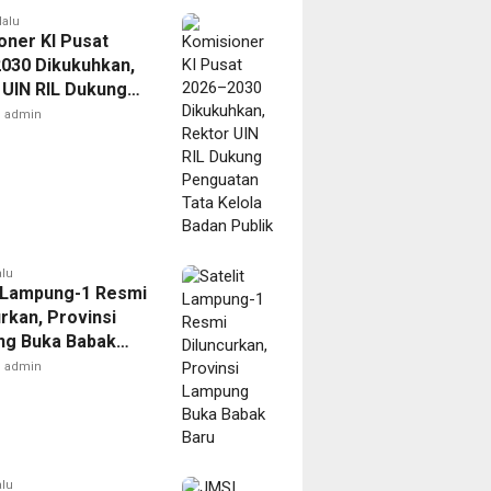
lalu
oner KI Pusat
030 Dikukuhkan,
 UIN RIL Dukung
tan Tata Kelola
admin
Publik
alu
t Lampung-1 Resmi
rkan, Provinsi
g Buka Babak
admin
alu