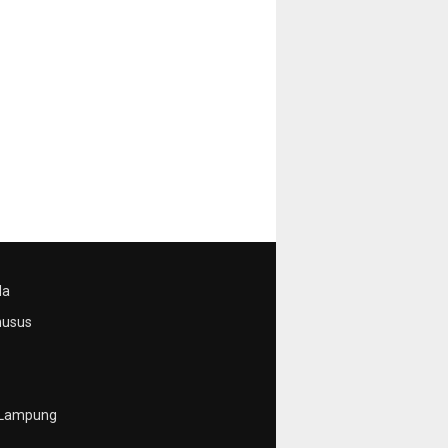
da
husus
 Lampung