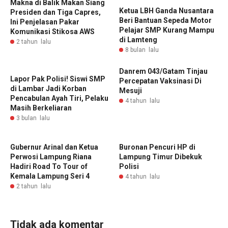
Makna di Balik Makan Siang
‎Ketua LBH Ganda Nusantara
Presiden dan Tiga Capres,
Beri Bantuan Sepeda Motor
Ini Penjelasan Pakar
Pelajar SMP Kurang Mampu
Komunikasi Stikosa AWS
di Lamteng ‎
2 tahun lalu
8 bulan lalu
Danrem 043/Gatam Tinjau
Lapor Pak Polisi! Siswi SMP
Percepatan Vaksinasi Di
di Lambar Jadi Korban
Mesuji
Pencabulan Ayah Tiri, Pelaku
4 tahun lalu
Masih Berkeliaran
3 bulan lalu
Gubernur Arinal dan Ketua
Buronan Pencuri HP di
Perwosi Lampung Riana
Lampung Timur Dibekuk
Hadiri Road To Tour of
Polisi
Kemala Lampung Seri 4
4 tahun lalu
2 tahun lalu
Tidak ada komentar