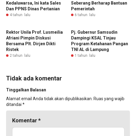
Kedaluwarsa, Ini kata Sales
Seberang Berharap Bantuan
Dan PPNS Dinas Pertanian
Pemerintah
4 tahun lalu
6 tahun lalu
Rektor Unila Prof. Lusmeilia
Pj. Gubernur Samsudin
Afriani Pimpin Diskusi
Dampingi KSAL Tinjau
Bersama Plt. Dirjen Dikti
Program Ketahanan Pangan
Ristek
TNI AL di Lampung
2 tahun lalu
1 tahun lalu
Tidak ada komentar
Tinggalkan Balasan
Alamat email Anda tidak akan dipublikasikan.
Ruas yang wajib
ditandai
*
Komentar
*