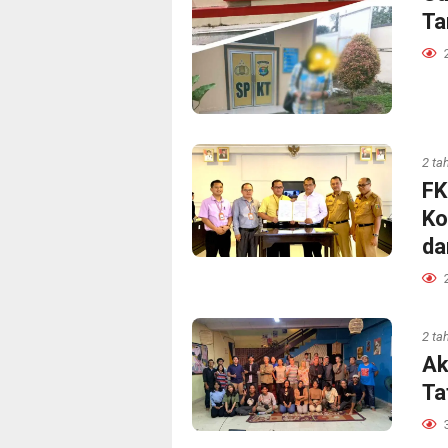
Ta
2 ta
FK
Ko
da
2 ta
Ak
Ta