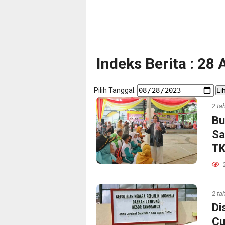
Indeks Berita : 28
Pilih Tanggal:
Li
2 ta
Bu
Sa
TK
2 ta
Di
Cu