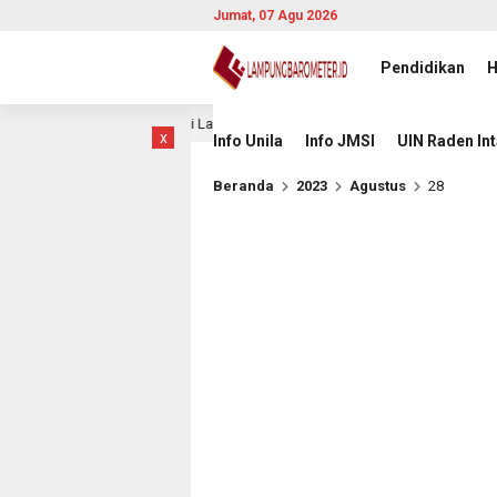
Jumat, 07 Agu 2026
Pendidikan
H
alam Laga Hidup Mati Lawan Singapura
Komisioner KI P
13 jam lalu
x
Info Unila
Info JMSI
UIN Raden In
Beranda
2023
Agustus
28