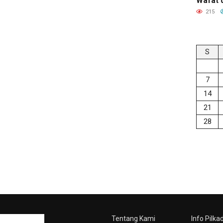
Wafat 
215
S
7
14
21
28
Tentang Kami
Info Pilka