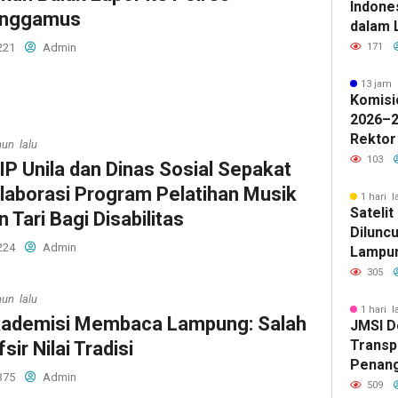
Indone
nggamus
dalam 
Lawan 
221
Admin
171
13 jam 
Komisi
2026–2
Rektor
hun lalu
Pengua
103
IP Unila dan Dinas Sosial Sepakat
Badan 
laborasi Program Pelatihan Musik
1 hari l
Sateli
n Tari Bagi Disabilitas
Diluncu
224
Admin
Lampun
Baru
305
hun lalu
1 hari l
ademisi Membaca Lampung: Salah
JMSI D
Transp
fsir Nilai Tradisi
Penang
375
Admin
Kejati
509