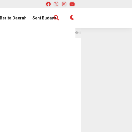
Berita Daerah
Seni Budaya
an Publik
Satelit Lampung-1 Resmi Diluncurkan, Provins
1 hari lalu