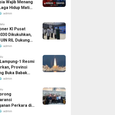
sia Wajib Menang
Laga Hidup Mati
Singapura
admin
lalu
oner KI Pusat
030 Dikukuhkan,
 UIN RIL Dukung
tan Tata Kelola
admin
Publik
alu
t Lampung-1 Resmi
rkan, Provinsi
g Buka Babak
admin
alu
orong
aransi
anan Perkara di
 Lampung
admin