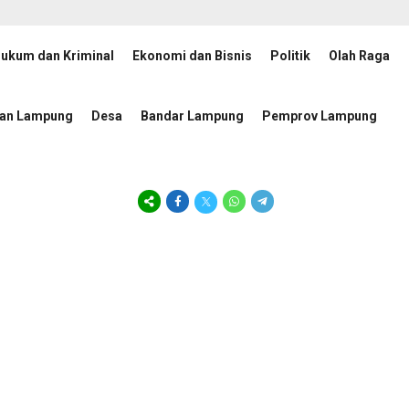
ukum dan Kriminal
Ekonomi dan Bisnis
Politik
Olah Raga
usat 2026–2030 Dikukuhkan, Rektor UIN RIL Dukung Penguatan Tata Kelola Bad
tan Lampung
Desa
Bandar Lampung
Pemprov Lampung