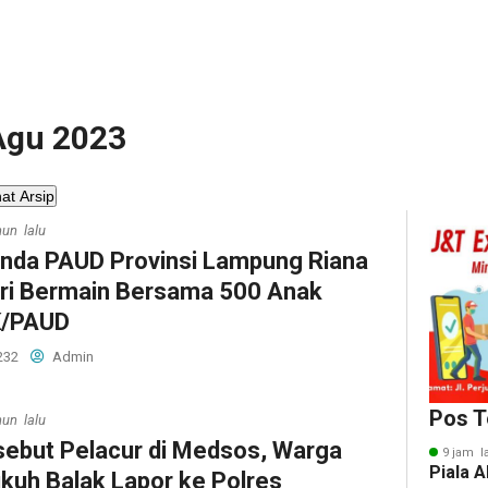
 Agu 2023
hat Arsip
hun lalu
nda PAUD Provinsi Lampung Riana
ri Bermain Bersama 500 Anak
/PAUD
232
Admin
Pos T
hun lalu
sebut Pelacur di Medsos, Warga
9 jam l
Piala A
kuh Balak Lapor ke Polres