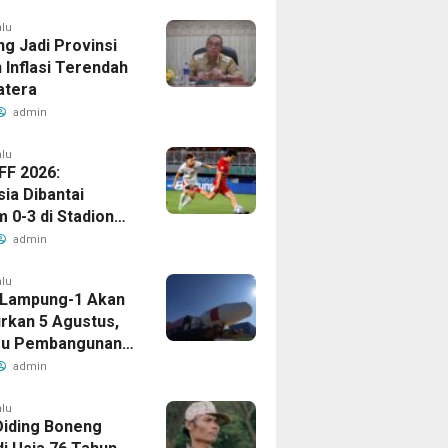
alu
g Jadi Provinsi
 Inflasi Terendah
atera
admin
alu
FF 2026:
ia Dibantai
 0-3 di Stadion
ari
admin
alu
t Lampung-1 Akan
urkan 5 Agustus,
ru Pembangunan
ng
admin
alu
Diding Boneng