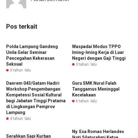
Pos terkait
Polda Lampung Gandeng
Waspadai Modus TPPO
Unila Gelar Seminar
Iming-Iming Kerja di Luar
Pencegahan Kekerasan
Negeri dengan Gaji Tinggi
Seksual
3 tahun lalu
3 tahun lalu
Danrem 043/Gatam Hadiri
Guru SMK Nurul Falah
Workshop Pengembangan
Tanggamus Meninggal
Kompetensi Sosial Kultural
Kecelakaan
bagi Jabatan Tinggi Pratama
6 tahun lalu
di Lingkungan Pemprov
Lampung
4 tahun lalu
Ny. Esa Romas Herlandes
‎Serahkan Sapi Kurban
Ikuti Silaturahmi Ketua