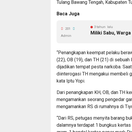
Tulang Bawang Tengah, Kabupaten Tu
Baca Juga
3 tahun lalu
201
Miliki Sabu, Warg
Admin
“Penangkapan keempat pelaku berawa
(22), OB (19), dan TH (21) di sebuah
dijadikan tempat pesta narkoba. Saat 
diinterogasi TH mengakui membeli ga
kata Iptu Yopi.
Dari penangkapan KH, OB, dan TH ke
mengamankan seorang pengedar ganja
mengamankan RS di rumahnya di Tiy
“Dari RS, petugas menyita barang bu
dalamnya terdapat 1 bungkus kertas p