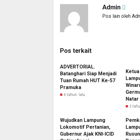
Admin
Pos lain oleh Ad
Pos terkait
ADVERTORIAL.
Ketua
Batanghari Siap Menjadi
Lampu
Tuan Rumah HUT Ke-57
Winarn
Pramuka
Germa
6 tahun lalu
Natar
2 tahu
Wujudkan Lampung
Pemko
Lokomotif Pertanian,
Lampu
Gubernur Ajak KNI-ICID
Rusun