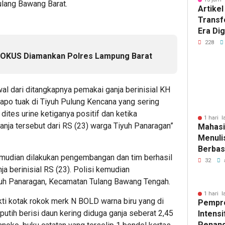
lang Bawang Barat.
Artikel
Transf
Era Dig
Besar 
228
Tantan
a OKUS Diamankan Polres Lampung Barat
l dari ditangkapnya pemakai ganja berinisial KH
 lapo tuak di Tiyuh Pulung Kencana yang sering
dites urine ketiganya positif dan ketika
1 hari l
nja tersebut dari RS (23) warga Tiyuh Panaragan”
Mahasi
Menulis
Berbasi
mudian dilakukan pengembangan dan tim berhasil
32
 berinisial RS (23). Polisi kemudian
uh Panaragan, Kecamatan Tulang Bawang Tengah.
1 hari l
kti kotak rokok merk N BOLD warna biru yang di
Pempr
utih berisi daun kering diduga ganja seberat 2,45
Intens
Penan