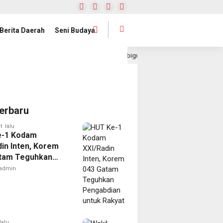
Berita Daerah
Seni Budaya
n Nurlela Kukuhkan Pengurus Mabigus dan Pembina Gudep UIN Raden Intan
erbaru
t lalu
e-1 Kodam
din Inten, Korem
tam Teguhkan
dian untuk Rakyat
admin
lalu