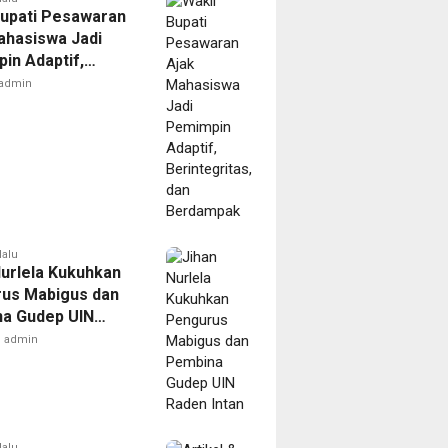
Bupati Pesawaran
ahasiswa Jadi
in Adaptif,
gritas, dan
admin
mpak
lalu
Nurlela Kukuhkan
us Mabigus dan
a Gudep UIN
Intan
admin
lalu