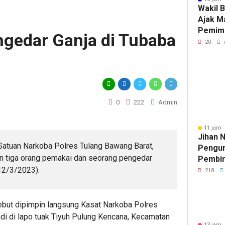
Wakil 
Ajak M
Pemimp
gedar Ganja di Tubaba
Berinte
20
Berda
0
222
Admin
11 jam 
Jihan 
 Satuan Narkoba Polres Tulang Bawang Barat,
Pengur
tiga orang pemakai dan seorang pengedar
Pembin
(12/3/2023).
Raden 
218
ut dipimpin langsung Kasat Narkoba Polres
adi di lapo tuak Tiyuh Pulung Kencana, Kecamatan
13 jam 