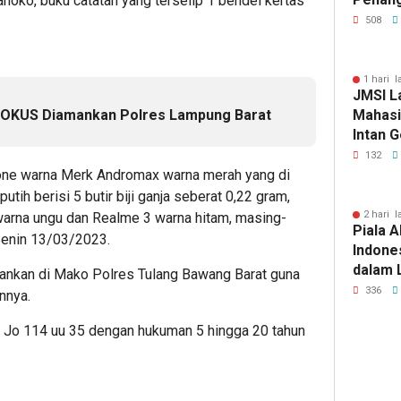
noko, buku catatan yang terselip 1 bendel kertas
Tuberk
508
1 hari l
JMSI L
a OKUS Diamankan Polres Lampung Barat
Mahasi
Intan 
132
ne warna Merk Andromax warna merah yang di
tih berisi 5 butir biji ganja seberat 0,22 gram,
2 hari l
arna ungu dan Realme 3 warna hitam, masing-
Piala A
 Senin 13/03/2023.
Indone
dalam 
ankan di Mako Polres Tulang Bawang Barat guna
Lawan 
336
nnya.
 Jo 114 uu 35 dengan hukuman 5 hingga 20 tahun