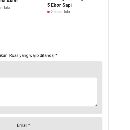
na Alam
5 Ekor Sapi
n lalu
2 bulan lalu
ikan.
Ruas yang wajib ditandai
*
Email
*