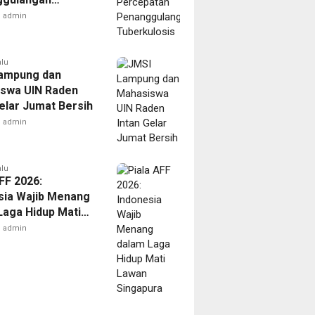
ulosis
admin
alu
ampung dan
swa UIN Raden
Gelar Jumat Bersih
admin
alu
FF 2026:
sia Wajib Menang
Laga Hidup Mati
Singapura
admin