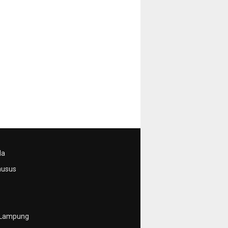
da
husus
 Lampung