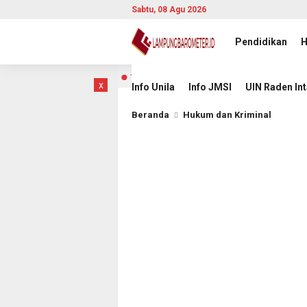
Sabtu, 08 Agu 2026
Pendidikan
H
ntuk Rakyat
Wakil Bupati Pesawaran Ajak Mahasiswa Jad
10 jam lalu
x
Info Unila
Info JMSI
UIN Raden In
Beranda
Hukum dan Kriminal