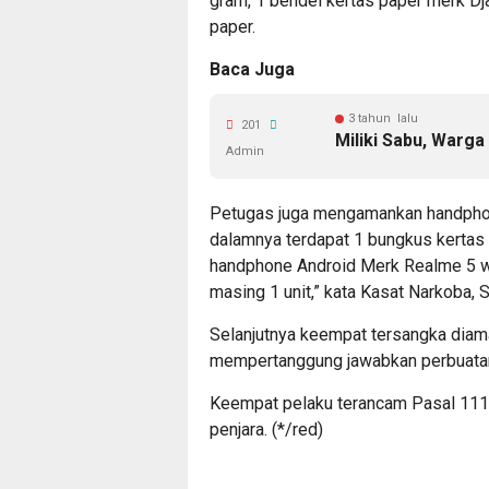
gram, 1 bendel kertas paper merk Dja
paper.
Baca Juga
3 tahun lalu
201
Miliki Sabu, Warg
Admin
Petugas juga mengamankan handpho
dalamnya terdapat 1 bungkus kertas pu
handphone Android Merk Realme 5 w
masing 1 unit,” kata Kasat Narkoba,
Selanjutnya keempat tersangka diam
mempertanggung jawabkan perbuata
Keempat pelaku terancam Pasal 111
penjara. (*/red)