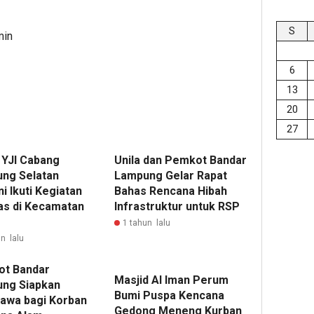
S
min
6
13
20
27
 YJI Cabang
Unila dan Pemkot Bandar
ng Selatan
Lampung Gelar Rapat
i Ikuti Kegiatan
Bahas Rencana Hibah
s di Kecamatan
Infrastruktur untuk RSP
1 tahun lalu
n lalu
t Bandar
Masjid Al Iman Perum
ng Siapkan
Bumi Puspa Kencana
awa bagi Korban
Gedong Meneng Kurban