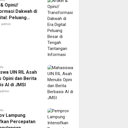
 & Opini//
ormasi Dakwah di
ital: Peluang
di Tengah
admin
gan Informasi
alu
swa UIN RIL Asah
 Opini dan Berita
s AI di JMSI
admin
alu
ov Lampung
ifkan Percepatan
ggulangan