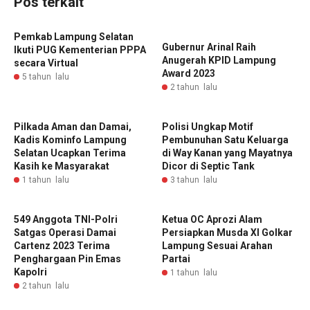
Pos terkait
Pemkab Lampung Selatan
Gubernur Arinal Raih
Ikuti PUG Kementerian PPPA
Anugerah KPID Lampung
secara Virtual
Award 2023
5 tahun lalu
2 tahun lalu
Pilkada Aman dan Damai,
Polisi Ungkap Motif
Kadis Kominfo Lampung
Pembunuhan Satu Keluarga
Selatan Ucapkan Terima
di Way Kanan yang Mayatnya
Kasih ke Masyarakat
Dicor di Septic Tank
1 tahun lalu
3 tahun lalu
549 Anggota TNI-Polri
Ketua OC Aprozi Alam
Satgas Operasi Damai
Persiapkan Musda XI Golkar
Cartenz 2023 Terima
Lampung Sesuai Arahan
Penghargaan Pin Emas
Partai
Kapolri
1 tahun lalu
2 tahun lalu