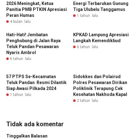
2026 Meningkat, Ketua
Energi Terbarukan Gunung
Panitia PMB PTKIN Apresiasi
Tiga Ulubelu Tanggamus ‎ ‎
Peran Humas
1 tahun lalu
4 bulan lalu
Hati-Hati! Jembatan
KPKAD Lampung Apresiasi
Penghubung di Jalan Raya
Langkah Kemendikbud
Teluk Pandan Pesawaran
6 tahun lalu
Nyaris Ambrol
6 tahun lalu
57 PTPS Se-Kecamatan
Sidokkes dan Polairud
Teluk Pandan Resmi Dilantik
Polres Pesawaran Dirikan
Siap Awasi Pilkada 2024
Poliklinik Terapung Cek
Kesehatan Nakhoda Kapal
1 tahun lalu
2 tahun lalu
Tidak ada komentar
Tinggalkan Balasan