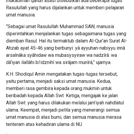
mukadimah qanun asasi disebutkan ada beberapa tugas
Rasulullah yang harus dijalankan untuk memberi pelajaran
umat manusia.
“Sebagai umat Rasulullah Muhammad SAW, manusia
diperintahkan menjalankan tugas sebagaimana tugas yang
diemban Rasul. Hal itu termaktub dalam Al-Qur’an Surat Al-
Ahzab ayat 45-46 yang berbunyi: yâ ayyuhan-nabiyyu innâ
arsalnâka syâhidaw wa mubasysyiraw wa nadzîrâ. wa
dâ‘iyan ilallâhi bi’idznihî wa sirâjam munîrâ,” ujarnya.
K.H. Shodiqul Amin mengatakan tugas-tugas tersebut,
yaitu pertama, menjadi saksi umat manusia. Kedua,
memberi rasa gembira kepada orang mukmin untuk
beribadah kepada Allah Swt. Ketiga, mengajak ke jalan
Allah Swt. yang harus dilakukan melalui jam’iyah nahdlatul
ulama. Keempat, menjadi pelita yang menerangi semua
umat manusia di atas bumi, dan semua manusia merasa
tenteram atas kehadiran ulama di NU.