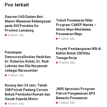
Pos terkait
Danrem O43/Gatam Beri
Tokoh Pesawaran Nilai
Materi Wawasan Kebangsaan
Program CAKEP Nanda –
pada 350 Pendeta Se-
Anton Akan Membawa
Provinsi Lampung
Pesawaran Maju
6 tahun lalu
1 tahun lalu
Proyek Pembangunan IKN di
Penutupan
Kaltim Butuh 200 Ribu
DemocracyStudies Hadirkan
Tenaga Kerja
Dr. Robertus Robet, Dr. Rudi
4 tahun lalu
Lukman dan Ella Nuryamah
sebagai Narasumber
3 tahun lalu
Kurang dari 24 Jam, Tekab
JMSI Apresiasi Program
308 Polsek Padang Cermin
Patroli Pengawasan APS
Bekuk Pembobol Rumah dan
Bawaslu Pesawaran
Gasak Sepeda Motor
2 tahun lalu
4 tahun lalu