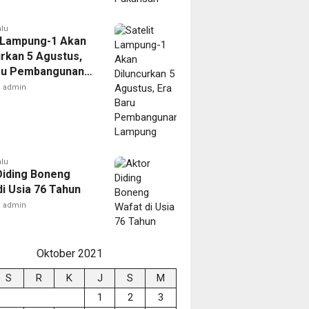
alu
t Lampung-1 Akan
urkan 5 Agustus,
ru Pembangunan
ng
admin
alu
Diding Boneng
di Usia 76 Tahun
admin
Oktober 2021
S
R
K
J
S
M
1
2
3