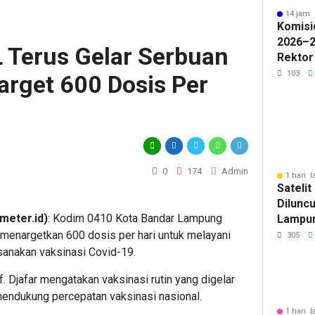
14 jam 
Komisi
2026–2
 Terus Gelar Serbuan
Rektor
Pengua
103
arget 600 Dosis Per
Badan 
0
174
Admin
1 hari l
Sateli
Diluncu
eter.id)
: Kodim 0410 Kota Bandar Lampung
Lampun
Baru
menargetkan 600 dosis per hari untuk melayani
305
nakan vaksinasi Covid-19.
Djafar mengatakan vaksinasi rutin yang digelar
 mendukung percepatan vaksinasi nasional.
1 hari l