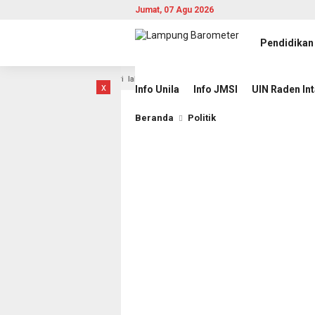
Jumat, 07 Agu 2026
Pendidikan
ak Baru
JMSI Dorong Transparansi Penanganan Perkara di
1 hari lalu
x
Info Unila
Info JMSI
UIN Raden In
Beranda
Politik