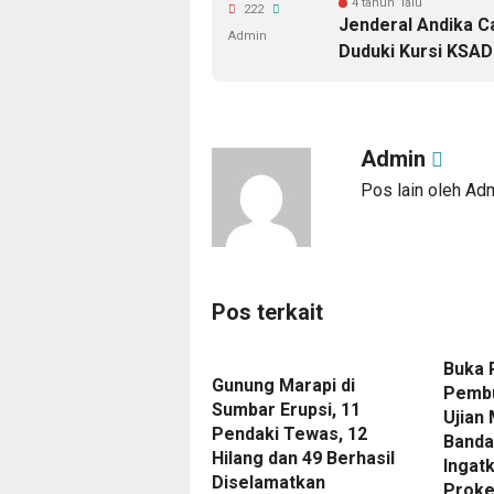
4 tahun lalu
222
Jenderal Andika C
Admin
Duduki Kursi KSAD
Admin
Pos lain oleh Ad
Pos terkait
Buka 
Gunung Marapi di
Pembu
Sumbar Erupsi, 11
Ujian
Pendaki Tewas, 12
Banda
Hilang dan 49 Berhasil
Ingat
Diselamatkan
Prok