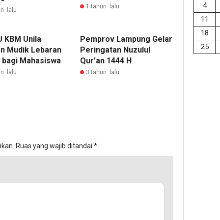
4
1 tahun lalu
n lalu
11
18
 KBM Unila
Pemprov Lampung Gelar
25
n Mudik Lebaran
Peringatan Nuzulul
s bagi Mahasiswa
Qur’an 1444 H
n lalu
3 tahun lalu
ikan.
Ruas yang wajib ditandai
*