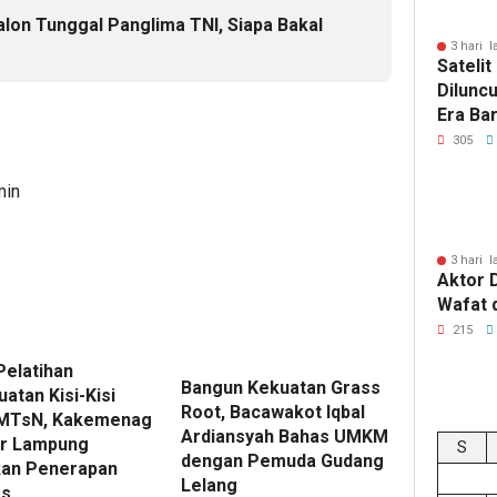
alon Tunggal Panglima TNI, Siapa Bakal
3 hari l
Sateli
Dilunc
Era Ba
Lampu
305
min
3 hari l
Aktor 
Wafat 
215
Pelatihan
Bangun Kekuatan Grass
atan Kisi-Kisi
Root, Bacawakot Iqbal
 MTsN, Kakemenag
Ardiansyah Bahas UMKM
r Lampung
S
dengan Pemuda Gudang
kan Penerapan
Lelang
es