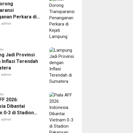
orong
aransi
anan Perkara di
 Lampung
admin
alu
g Jadi Provinsi
 Inflasi Terendah
atera
admin
alu
FF 2026:
ia Dibantai
 0-3 di Stadion
ari
admin