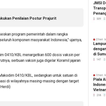
JMSI D
Transp
Penang
kukan Penilaian Postur Prajurit
Kejati
509
seskan program pemerintah dalam rangka
seluruh komponen masyarakat Indonesia,” ujarnya,
2 hari l
Lampun
dengan
di Sum
im 0410/KBL menargetkan 600 dosis vaksin per
147
utnya, serbuan vaksin juga digelar Koramil jajaran
i Makodim 0410/KBL, sedangkan untuk satuan di
3 hari l
Piala A
inasi di wilayahnya masing-masing dengan target
Indones
/Herdi)
Vietnam
Pakans
218