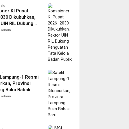
lalu
oner KI Pusat
030 Dikukuhkan,
 UIN RIL Dukung
tan Tata Kelola
admin
Publik
alu
t Lampung-1 Resmi
rkan, Provinsi
g Buka Babak
admin
alu