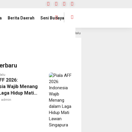
a
Berita Daerah
Seni Budaya
erendah di Sumatera
Piala AFF 2026: Indonesia Dibantai V
3 hari lalu
erbaru
lalu
FF 2026:
sia Wajib Menang
Laga Hidup Mati
Singapura
admin