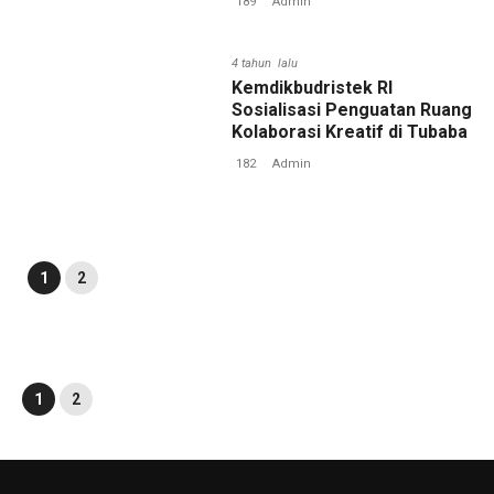
189
Admin
4 tahun lalu
Kemdikbudristek RI
Sosialisasi Penguatan Ruang
Kolaborasi Kreatif di Tubaba
182
Admin
1
2
1
2