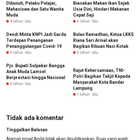
Dibunuh, Pelaku Pelajar,
Biasakan Makan Ikan Sejak
Mahasiswa dan Satu Wanita
Usia Dini, Hindari Makanan
Muda
Cepat Saji
4 tahun lalu
6 tahun lalu
Dendi Minta KNPI Jadi Garda
Bulan Ramadhan, Ketua LKKS
Terdepan Penanganan
Riana Sari Arinal akan
Penanggulangan Covid-19
Bagikan Ribuan Nasi Kotak
5 tahun lalu
5 tahun lalu
Pjs. Bupati Sulpakar Bangga
‎Rajut Kebersamaan, TNI-
Anak Muda Lamsel
Polri Bagikan Takjil Kepada
Berprestasi hingga Nasional
Masyarakat Kota Bandar
5 tahun lalu
Lampung
1 tahun lalu
Tidak ada komentar
Tinggalkan Balasan
Alamat email Anda tidak akan dipublikasikan.
Ruas yang wajib