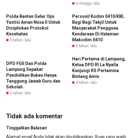
3 minggu lalu
Polda Banten Gelar Ops
Personil Kodim 0410/KBL
Yustisi Aman Nusa II Untuk
Bagi Bagi Takjil Untuk
Disiplinkan Protokol
Masyarakat Pengguna
Kesehatan
Kendaraan Di Halaman
Makodim 0410
5 tahun lalu
5 tahun lalu
Hari Pertama di Lampung,
DPD FGII Dan Polda
Ketua DPD RI La Nyalla
Lampung Sepakat
Kunjungi RS Pertamina
Pendidikan Bukan Hanya
Bintang Amin
Tanggung Jawab Guru dan
4 tahun lalu
Sekolah
2 tahun lalu
Tidak ada komentar
Tinggalkan Balasan
Alamat email Anda tidak akan dipublikasikan.
Ruas yang wajib