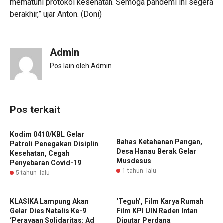
mematuhi protokol kesehatan. Semoga pandemi ini segera
berakhir,” ujar Anton. (Doni)
Admin
Pos lain oleh Admin
Pos terkait
Kodim 0410/KBL Gelar
‎Bahas Ketahanan Pangan,
Patroli Penegakan Disiplin
Desa Hanau Berak Gelar
Kesehatan, Cegah
Musdesus
Penyebaran Covid-19
1 tahun lalu
5 tahun lalu
‎KLASIKA Lampung Akan
‘Teguh’, Film Karya Rumah
Gelar Dies Natalis Ke-9
Film KPI UIN Raden Intan
‘Perayaan Solidaritas: Ad
Diputar Perdana