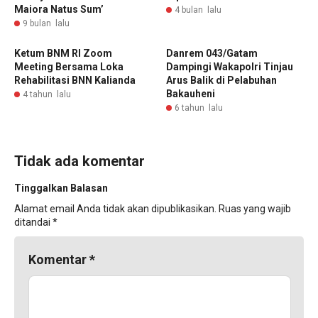
Maiora Natus Sum’
4 bulan lalu
9 bulan lalu
Ketum BNM RI Zoom
Danrem 043/Gatam
Meeting Bersama Loka
Dampingi Wakapolri Tinjau
Rehabilitasi BNN Kalianda
Arus Balik di Pelabuhan
Bakauheni
4 tahun lalu
6 tahun lalu
Tidak ada komentar
Tinggalkan Balasan
Alamat email Anda tidak akan dipublikasikan.
Ruas yang wajib
ditandai
*
Komentar
*