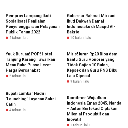
Pemprov Lampung Ikuti
‎Gubernur Rahmat Mirzani
Sosialisasi Penilaian
Ikuti Dakwah Damai
Penyelenggaraan Pelayanan
Indonesiaku di Masjid Al-
Publik Tahun 2022
Bakrie ‎
4 tahun lalu
10 bulan lalu
Yuuk Buruan! POP! Hotel
Miris! Iuran Rp20 Ribu demi
Tanjung Karang Tawarkan
Bantu Guru Honorer yang
Menu Buka Puasa Lezat
Tidak Gajian 10 Bulan,
Harga Bersahabat
Kepsek dan Guru PNS Dibui
Lalu Dipecat
2 tahun lalu
9 bulan lalu
Bupati Lambar Hadiri
Komitmen Wujudkan
‘Launching’ Layanan Saksi
Indonesia Emas 2045, Nanda
Catin
– Anton Bertekad Ciptakan
4 tahun lalu
Milenial Produktif dan
Inovatif
1 tahun lalu