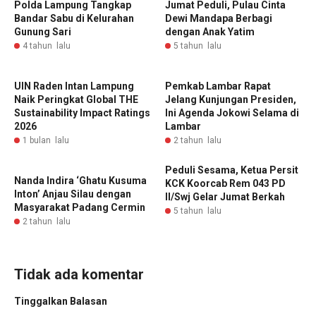
Polda Lampung Tangkap
Jumat Peduli, Pulau Cinta
Bandar Sabu di Kelurahan
Dewi Mandapa Berbagi
Gunung Sari
dengan Anak Yatim
4 tahun lalu
5 tahun lalu
UIN Raden Intan Lampung
Pemkab Lambar Rapat
Naik Peringkat Global THE
Jelang Kunjungan Presiden,
Sustainability Impact Ratings
Ini Agenda Jokowi Selama di
2026
Lambar
1 bulan lalu
2 tahun lalu
Peduli Sesama, Ketua Persit
Nanda Indira ‘Ghatu Kusuma
KCK Koorcab Rem 043 PD
Inton’ Anjau Silau dengan
II/Swj Gelar Jumat Berkah
Masyarakat Padang Cermin
5 tahun lalu
2 tahun lalu
Tidak ada komentar
Tinggalkan Balasan