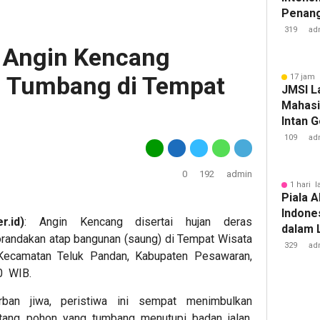
Penan
Tuberk
319
ad
 Angin Kencang
 Tumbang di Tempat
17 jam 
JMSI L
Mahasi
Intan 
109
ad
0
192
admin
1 hari l
Piala A
Indone
.id)
: Angin Kencang disertai hujan deras
dalam 
andakan atap bangunan (saung) di Tempat Wisata
Lawan 
329
ad
 Kecamatan Teluk Pandan, Kabupaten Pesawaran,
30 WIB.
ban jiwa, peristiwa ini sempat menimbulkan
tang pohon yang tumbang menutupi badan jalan.