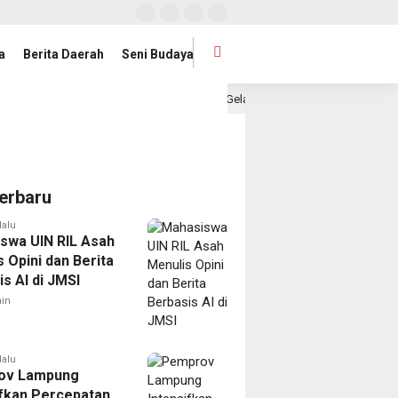
a
Berita Daerah
Seni Budaya
 dan Mahasiswa UIN Raden Intan Gelar Jumat Bersih
Pia
1 hari lalu
erbaru
lalu
swa UIN RIL Asah
 Opini dan Berita
s AI di JMSI
in
lalu
ov Lampung
ifkan Percepatan