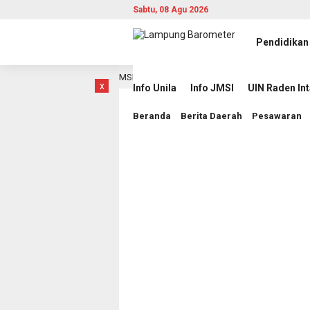
Sabtu, 08 Agu 2026
Pendidikan
ita Berbasis AI di JMSI
Pemprov Lampung Intensifkan 
15 jam lalu
x
Info Unila
Info JMSI
UIN Raden In
Beranda
Berita Daerah
Pesawaran