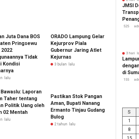
JMSI D
Transp
Penang
Kejati
525
ad
an Juta Dana BOS
ORADO Lampung Gelar
aten Pringsewu
Kejurprov Piala
 2022
Gubernur Jaring Atlet
3 hari l
unaannya Tidak
Kejurnas
Lampun
i Kondisi
3 bulan lalu
dengan
arnya
di Sum
n lalu
155
ad
 Bawaslu: Laporan
Pastikan Stok Pangan
m Taher tentang
Aman, Bupati Nanang
n Politik Uang oleh
Ermanto Tinjau Gudang
n 02 Mentah
S
Bulog
n lalu
1
2 tahun lalu
8
15