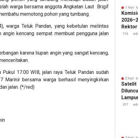
elah warga bersama anggota Angkatan Laut Brigif
1 hari l
Komisi
u membahu memotong pohon yang tumbang.
2026–2
4), warga Teluk Pandan, yang kebetulan melintas
Rektor
n angin kencang sempat membuat pengguna jalan
Pengua
116
ad
Badan 
rbangan karena tiupan angin yang sangat kencang,
 menceritakan.
 Pukul 17.00 WIB, jalan raya Teluk Pandan sudah
2 hari l
if 7 Marinir bersama warga berhasil menyingkirkan
Sateli
n jalan. (*/red)
Diluncu
Lampun
Baru
317
ad
min
2 hari l