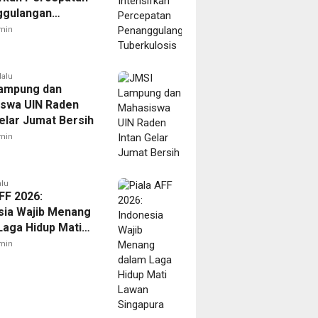
ggulangan
ulosis
min
lalu
ampung dan
swa UIN Raden
Gelar Jumat Bersih
min
alu
FF 2026:
sia Wajib Menang
Laga Hidup Mati
Singapura
min