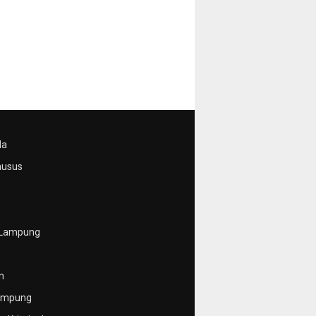
da
husus
 Lampung
n
ampung