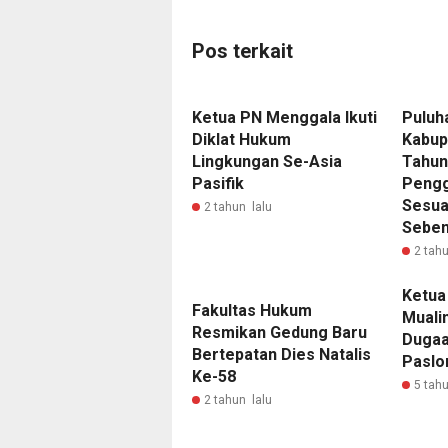
Pos terkait
Ketua PN Menggala Ikuti
Puluh
Diklat Hukum
Kabup
Lingkungan Se-Asia
Tahun
Pasifik
Pengg
Sesua
2 tahun lalu
Seben
2 tahu
Ketua
Fakultas Hukum
Muali
Resmikan Gedung Baru
Dugaa
Bertepatan Dies Natalis
Paslo
Ke-58
5 tahu
2 tahun lalu