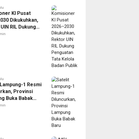
alu
oner KI Pusat
030 Dikukuhkan,
 UIN RIL Dukung
tan Tata Kelola
min
Publik
alu
t Lampung-1 Resmi
rkan, Provinsi
g Buka Babak
min
alu