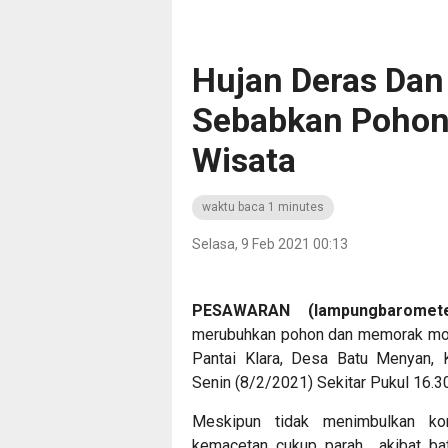
Hujan Deras Dan
Sebabkan Pohon
Wisata
waktu baca 1 minutes
Selasa, 9 Feb 2021 00:13
PESAWARAN (lampungbarometer
merubuhkan pohon dan memorak mor
Pantai Klara, Desa Batu Menyan,
Senin (8/2/2021) Sekitar Pukul 16.
Meskipun tidak menimbulkan kor
kemacetan cukup parah akibat ba