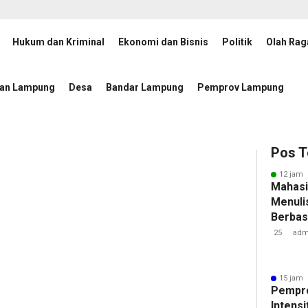
Hukum dan Kriminal
Ekonomi dan Bisnis
Politik
Olah Rag
Percepatan Penanggulangan Tuberkulosis
JMSI Lampung
17 jam lalu
tan Lampung
Desa
Bandar Lampung
Pemprov Lampung
Pos T
12 jam 
Mahasi
Menulis
Berbasi
25
adm
15 jam 
Pempr
Intens