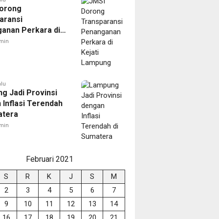
orong
aransi
anan Perkara di
 Lampung
min
alu
g Jadi Provinsi
 Inflasi Terendah
atera
min
Februari 2021
S
R
K
J
S
M
2
3
4
5
6
7
9
10
11
12
13
14
16
17
18
19
20
21