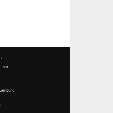
da
husus
 Lampung
n