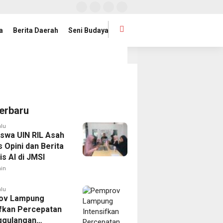
a
Berita Daerah
Seni Budaya
en Intan Gelar Jumat Bersih
Piala AFF 2026: Indonesia
1 hari lalu
erbaru
alu
swa UIN RIL Asah
 Opini dan Berita
s AI di JMSI
in
alu
ov Lampung
ifkan Percepatan
ggulangan