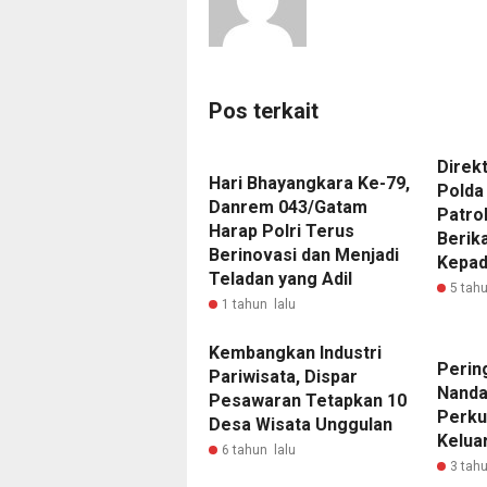
Pos terkait
Direk
‎Hari Bhayangkara Ke-79,
Polda
Danrem 043/Gatam
Patro
Harap Polri Terus
Berik
Berinovasi dan Menjadi
Kepad
Teladan yang Adil
5 tahu
1 tahun lalu
Kembangkan Industri
Pering
Pariwisata, Dispar
Nanda 
Pesawaran Tetapkan 10
Perku
Desa Wisata Unggulan
Kelua
6 tahun lalu
3 tahu