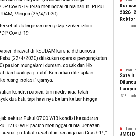
1 hari l
Komisi
P Covid-19 telah meninggal dunia hari ini Pukul
2026–2
 RSUDAM, Minggu (26/4/2020).
Rektor
tersebut didiagnosa mengidap kanker rahim
Pengua
110
ad
Badan 
 PDP Covid-19.
pasien dirawat di RSUDAM karena didiagnosa
a Rabu (22/4/2020) dilakukan operasi pengangkatan
20) pasien mengalami demam, sesak dan Hb
1 hari l
st dan hasilnya positif. Kemudian ditetapkan
Sateli
 ruang isolasi.” ujarnya.
Diluncu
Lampun
kan kondisi pasien, tim medis juga telah
Baru
313
ad
 dua kali, tapi hasilnya belum keluar hingga
jak sekitar Pukul 07.00 WIB kondisi kesadaran
kul 12.00 WIB pasien meninggal dunia. Jenazah
1 hari l
 sesuai protokol kesehatan penanganan Covid-19,”
JMSI D