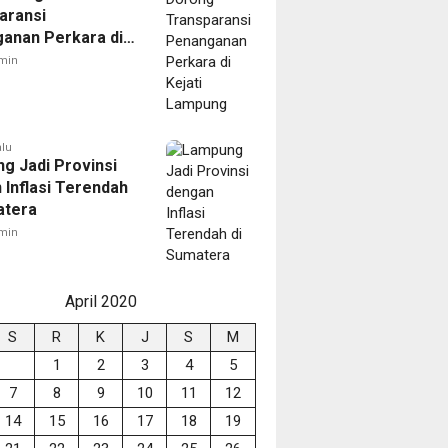
aransi
anan Perkara di
 Lampung
min
alu
g Jadi Provinsi
 Inflasi Terendah
atera
min
April 2020
S
R
K
J
S
M
1
2
3
4
5
7
8
9
10
11
12
14
15
16
17
18
19