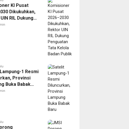
alu
oner KI Pusat
030 Dikukuhkan,
 UIN RIL Dukung
tan Tata Kelola
min
Publik
alu
t Lampung-1 Resmi
rkan, Provinsi
g Buka Babak
min
alu
orong