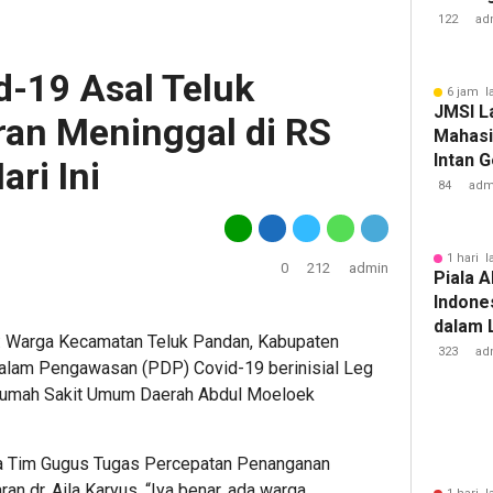
Tuberk
122
ad
d-19 Asal Teluk
6 jam l
JMSI L
an Meninggal di RS
Mahasi
Intan 
ri Ini
84
adm
1 hari l
0
212
admin
Piala A
Indone
dalam 
 Warga Kecamatan Teluk Pandan, Kabupaten
Lawan 
323
ad
alam Pengawasan (PDP) Covid-19 berinisial Leg
i Rumah Sakit Umum Daerah Abdul Moeloek
ara Tim Gugus Tugas Percepatan Penanganan
 dr. Aila Karyus. “Iya benar, ada warga