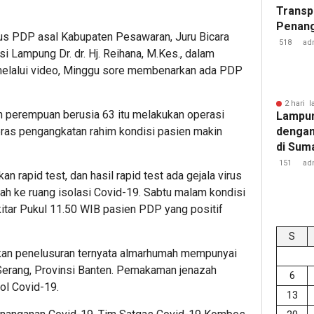
Transp
Penang
tus PDP asal Kabupaten Pesawaran, Juru Bicara
Kejati
518
ad
 Lampung Dr. dr. Hj. Reihana, M.Kes., dalam
melalui video, Minggu sore membenarkan ada PDP
2 hari l
n perempuan berusia 63 itu melakukan operasi
Lampun
eras pengangkatan rahim kondisi pasien makin
dengan
di Sum
151
ad
an rapid test, dan hasil rapid test ada gejala virus
dah ke ruang isolasi Covid-19. Sabtu malam kondisi
tar Pukul 11.50 WIB pasien PDP yang positif
S
ukan penelusuran ternyata almarhumah mempunyai
 Serang, Provinsi Banten. Pemakaman jenazah
6
ol Covid-19.
13