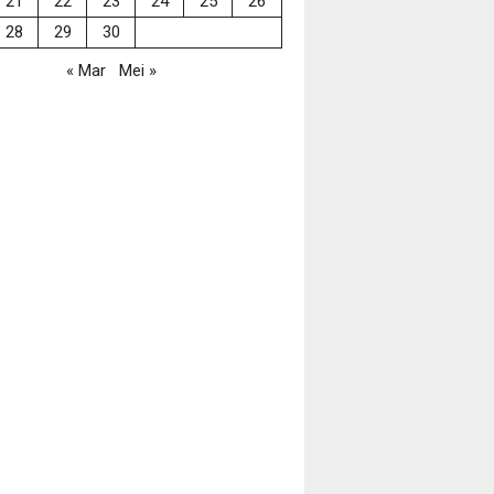
21
22
23
24
25
26
28
29
30
« Mar
Mei »