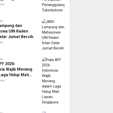
ulosis
min
alu
ampung dan
swa UIN Raden
Gelar Jumat Bersih
in
alu
FF 2026:
sia Wajib Menang
Laga Hidup Mati
Singapura
min