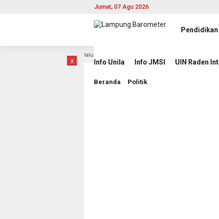
Jumat, 07 Agu 2026
Pendidikan
SI
Pemprov Lampung Intensifkan Percepatan Penanggula
4 jam lalu
x
Info Unila
Info JMSI
UIN Raden In
Beranda
Politik