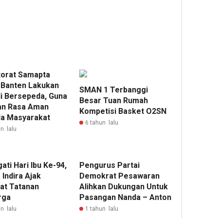
torat Samapta
 Banten Lakukan
SMAN 1 Terbanggi
li Bersepeda, Guna
Besar Tuan Rumah
an Rasa Aman
Kompetisi Basket O2SN
a Masyarakat
6 tahun lalu
n lalu
ati Hari Ibu Ke-94,
Pengurus Partai
Indira Ajak
Demokrat Pesawaran
at Tatanan
Alihkan Dukungan Untuk
rga
Pasangan Nanda – Anton
n lalu
1 tahun lalu