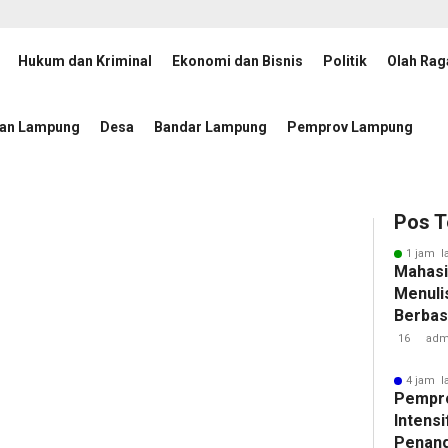
Hukum dan Kriminal
Ekonomi dan Bisnis
Politik
Olah Rag
ngan Tuberkulosis
JMSI Lampung dan Mahasiswa UIN Rad
6 jam lalu
tan Lampung
Desa
Bandar Lampung
Pemprov Lampung
Pos T
1 jam l
Mahasi
Menulis
Berbasi
16
adm
4 jam l
Pempr
Intens
Penan