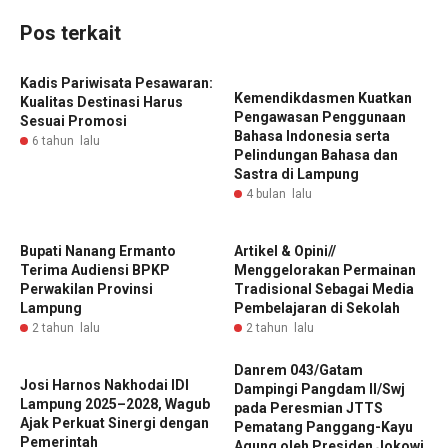
Pos terkait
Kadis Pariwisata Pesawaran:
Kemendikdasmen Kuatkan
Kualitas Destinasi Harus
Pengawasan Penggunaan
Sesuai Promosi
Bahasa Indonesia serta
6 tahun lalu
Pelindungan Bahasa dan
Sastra di Lampung
4 bulan lalu
Bupati Nanang Ermanto
Artikel & Opini//
Terima Audiensi BPKP
Menggelorakan Permainan
Perwakilan Provinsi
Tradisional Sebagai Media
Lampung
Pembelajaran di Sekolah
2 tahun lalu
2 tahun lalu
Danrem 043/Gatam
Josi Harnos Nakhodai IDI
Dampingi Pangdam II/Swj
Lampung 2025–2028, Wagub
pada Peresmian JTTS
Ajak Perkuat Sinergi dengan
Pematang Panggang-Kayu
Pemerintah
Agung oleh Presiden Jokowi