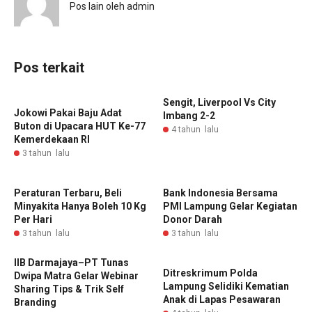
Pos lain oleh admin
Pos terkait
Sengit, Liverpool Vs City
Jokowi Pakai Baju Adat
Imbang 2-2
Buton di Upacara HUT Ke-77
4 tahun lalu
Kemerdekaan RI
3 tahun lalu
Peraturan Terbaru, Beli
Bank Indonesia Bersama
Minyakita Hanya Boleh 10 Kg
PMI Lampung Gelar Kegiatan
Per Hari
Donor Darah
3 tahun lalu
3 tahun lalu
IIB Darmajaya–PT Tunas
Ditreskrimum Polda
Dwipa Matra Gelar Webinar
Lampung Selidiki Kematian
Sharing Tips & Trik Self
Anak di Lapas Pesawaran
Branding