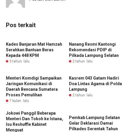
Pos terkait
Kades Banjaran Mat Hamzah
Nanang Resmi Kantongi
Serahkan Bantuan Beras
Rekomendasi PDIP di
Kepada 448 KPM
Pilkada Lampung Selatan
3 tahun lalu
2 tahun lalu
‎Menteri Komdigi Sampaikan
Kasrem 043 Gatam Hadiri
Jaringan Komunikasi di
Doa Lintas Agama di Polda
Daerah Bencana Sumatera
Lampung
‎Proses Pemulihan
2 tahun lalu
7 bulan lalu
Jokowi Panggil Beberapa
Pemkab Lampung Selatan
Menteri Dan Tokoh ke Istana,
Gelar Deklarasi Damai
Isu Reshuffle Kabinet
Pilkades Serentak Tahun
Menguat