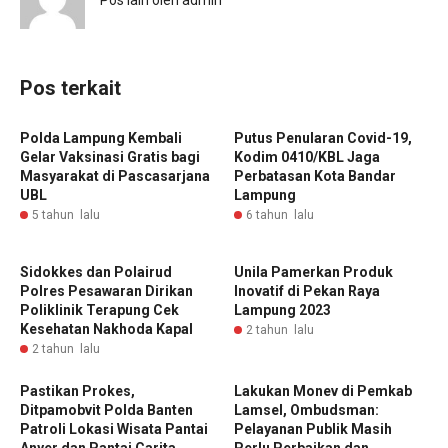
Pos lain oleh admin
Pos terkait
Polda Lampung Kembali
Putus Penularan Covid-19,
Gelar Vaksinasi Gratis bagi
Kodim 0410/KBL Jaga
Masyarakat di Pascasarjana
Perbatasan Kota Bandar
UBL
Lampung
5 tahun lalu
6 tahun lalu
Sidokkes dan Polairud
Unila Pamerkan Produk
Polres Pesawaran Dirikan
Inovatif di Pekan Raya
Poliklinik Terapung Cek
Lampung 2023
Kesehatan Nakhoda Kapal
2 tahun lalu
2 tahun lalu
Pastikan Prokes,
Lakukan Monev di Pemkab
Ditpamobvit Polda Banten
Lamsel, Ombudsman:
Patroli Lokasi Wisata Pantai
Pelayanan Publik Masih