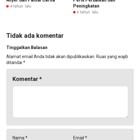
Anyer dan Pantai Carita
Perlu Perbaikan dan
Peningkatan
4 tahun lalu
6 tahun lalu
Tidak ada komentar
Tinggalkan Balasan
Alamat email Anda tidak akan dipublikasikan.
Ruas yang wajib
ditandai
*
Komentar
*
Nama
*
Email
*