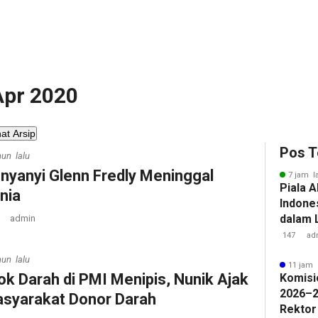
 Apr 2020
hat Arsip
Pos T
hun lalu
nyanyi Glenn Fredly Meninggal
7 jam l
Piala A
nia
Indone
dalam 
admin
Lawan 
147
ad
hun lalu
11 jam 
ok Darah di PMI Menipis, Nunik Ajak
Komisi
2026–2
syarakat Donor Darah
Rektor