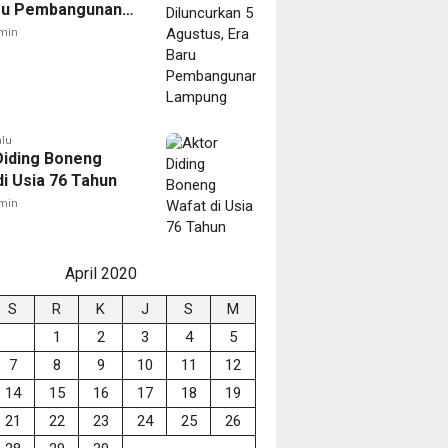
ru Pembangunan
ng
min
alu
Diding Boneng
di Usia 76 Tahun
min
April 2020
S
R
K
J
S
M
1
2
3
4
5
7
8
9
10
11
12
14
15
16
17
18
19
21
22
23
24
25
26