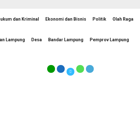
ukum dan Kriminal
Ekonomi dan Bisnis
Politik
Olah Raga
 Pusat 2026–2030 Dikukuhkan, Rektor UIN RIL Dukung Penguatan Tata Kelola 
tan Lampung
Desa
Bandar Lampung
Pemprov Lampung