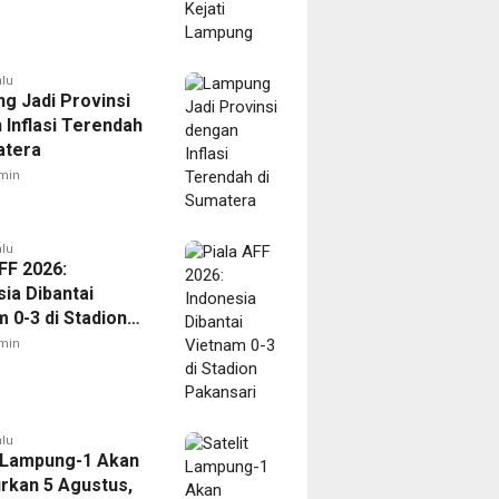
alu
g Jadi Provinsi
 Inflasi Terendah
atera
min
alu
FF 2026:
ia Dibantai
 0-3 di Stadion
ari
min
alu
t Lampung-1 Akan
urkan 5 Agustus,