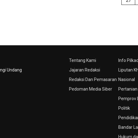
27
Tentang Kami
Info Pilka
ungi Undang
Jajaran Redaksi
Liputan K
Redaksi Dan Pemasaran
Nasional
Pedoman Media Siber
Pertanian
Pemprov
Politik
Pendidika
Bandar L
Hukum dan