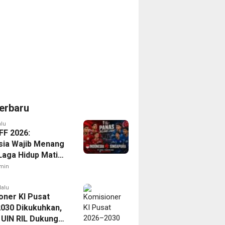
erbaru
alu
FF 2026:
sia Wajib Menang
Laga Hidup Mati
Singapura
min
lalu
oner KI Pusat
030 Dikukuhkan,
 UIN RIL Dukung