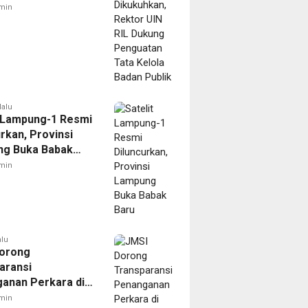
tan Tata Kelola
min
Publik
lalu
t Lampung-1 Resmi
rkan, Provinsi
g Buka Babak
min
alu
orong
aransi
anan Perkara di
 Lampung
min