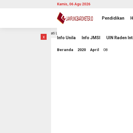
Kamis, 06 Agu 2026
Pendidikan
H
g dalam Laga Hidup Mati Lawan Singapura
Komisioner KI
11 jam lalu
x
Info Unila
Info JMSI
UIN Raden In
Beranda
2020
April
08