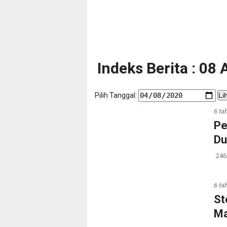
Indeks Berita : 08
Pilih Tanggal:
Li
6 ta
Pe
Du
246
6 ta
St
Ma