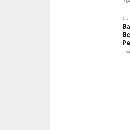
189
6 ta
Ba
Be
Pe
159