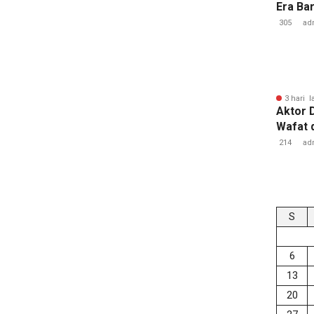
Era Ba
Lampu
305
ad
3 hari l
Aktor 
Wafat 
214
ad
S
6
13
20