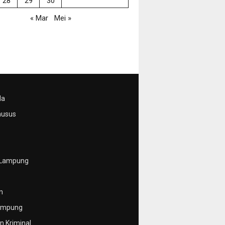
28
29
30
« Mar
Mei »
da
husus
 Lampung
n
ampung
 Kriminal