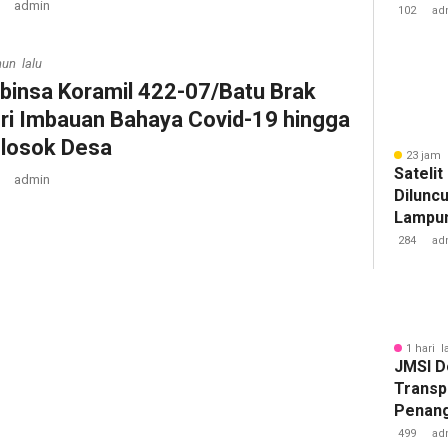
admin
Pengua
102
ad
Badan 
hun lalu
binsa Koramil 422-07/Batu Brak
ri Imbauan Bahaya Covid-19 hingga
losok Desa
23 jam 
Sateli
admin
Diluncu
Lampun
Baru
284
ad
1 hari l
JMSI D
Transp
Penang
Kejati
499
ad