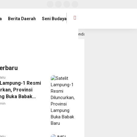
a
Berita Daerah
Seni Budaya
g Jadi Provinsi dengan Inflasi Terendah di Sumatera
Pia
2 hari lalu
erbaru
lalu
t Lampung-1 Resmi
rkan, Provinsi
g Buka Babak
min
lalu