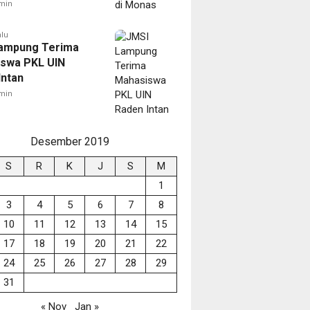
min
alu
ampung Terima
swa PKL UIN
Intan
min
Desember 2019
S
R
K
J
S
M
1
3
4
5
6
7
8
10
11
12
13
14
15
17
18
19
20
21
22
24
25
26
27
28
29
31
« Nov
Jan »