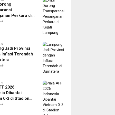
orong
aransi
anan Perkara di
 Lampung
min
alu
g Jadi Provinsi
 Inflasi Terendah
atera
min
alu
FF 2026:
ia Dibantai
 0-3 di Stadion
ari
min