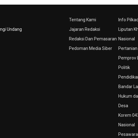
Tentang Kami
Info Pilka
ungi Undang
Jajaran Redaksi
Liputan K
Redaksi Dan Pemasaran
Nasional
Pedoman Media Siber
Pertanian
Pemprov
Politik
Pendidika
Bandar L
Hukum dan
Desa
Korem 04
Nasional
Pesawara