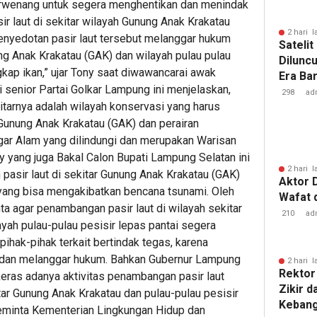
erwenang untuk segera menghentikan dan menindak
 laut di sekitar wilayah Gunung Anak Krakatau
2 hari l
nyedotan pasir laut tersebut melanggar hukum
Sateli
ng Anak Krakatau (GAK) dan wilayah pulau pulau
Dilunc
gkap ikan,” ujar Tony saat diwawancarai awak
Era Ba
 senior Partai Golkar Lampung ini menjelaskan,
Lampu
298
ad
tarnya adalah wilayah konservasi yang harus
h Gunung Anak Krakatau (GAK) dan perairan
ar Alam yang dilindungi dan merupakan Warisan
ny yang juga Bakal Calon Bupati Lampung Selatan ini
2 hari l
 pasir laut di sekitar Gunung Anak Krakatau (GAK)
Aktor 
yang bisa mengakibatkan bencana tsunami. Oleh
Wafat 
ta agar penambangan pasir laut di wilayah sekitar
210
ad
yah pulau-pulau pesisir lepas pantai segera
pihak-pihak terkait bertindak tegas, karena
al dan melanggar hukum. Bahkan Gubernur Lampung
2 hari l
Rektor 
 keras adanya aktivitas penambangan pasir laut
Zikir d
tar Gunung Anak Krakatau dan pulau-pulau pesisir
Kebang
meminta Kementerian Lingkungan Hidup dan