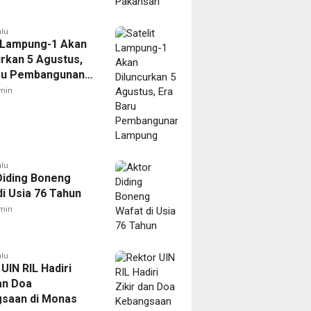
alu
t Lampung-1 Akan
urkan 5 Agustus,
ru Pembangunan
ng
min
alu
Diding Boneng
di Usia 76 Tahun
min
alu
UIN RIL Hadiri
an Doa
saan di Monas