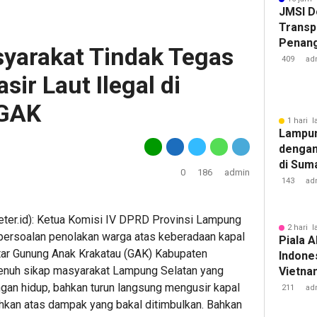
JMSI D
Transp
Penang
yarakat Tindak Tegas
Kejati
409
ad
r Laut Ilegal di
 GAK
1 hari l
Lampun
dengan
di Sum
0
186
admin
143
ad
.id): Ketua Komisi IV DPRD Provinsi Lampung
2 hari l
 persoalan penolakan warga atas keberadaan kapal
Piala A
itar Gunung Anak Krakatau (GAK) Kabupaten
Indones
nuh sikap masyarakat Lampung Selatan yang
Vietnam
Pakans
ungan hidup, bahkan turun langsung mengusir kapal
211
ad
hkan atas dampak yang bakal ditimbulkan. Bahkan