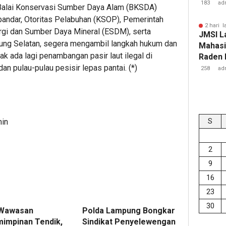
183
ad
Balai Konservasi Sumber Daya Alam (BKSDA)
andar, Otoritas Pelabuhan (KSOP), Pemerintah
2 hari l
rgi dan Sumber Daya Mineral (ESDM), serta
JMSI L
ng Selatan, segera mengambil langkah hukum dan
Mahasi
ak ada lagi penambangan pasir laut ilegal di
Raden 
an pulau-pulau pesisir lepas pantai. (*)
258
ad
S
min
2
9
16
23
30
 Wawasan
Polda Lampung Bongkar
impinan Tendik,
Sindikat Penyelewengan