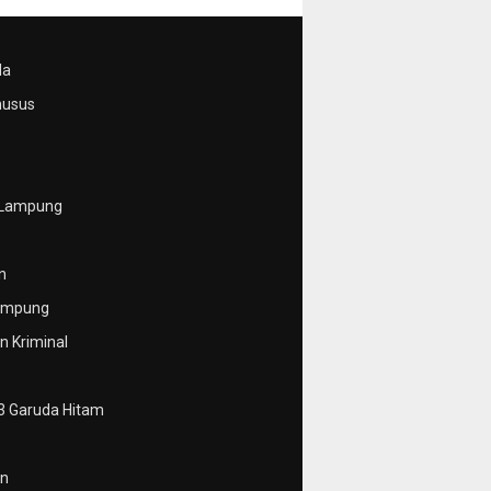
da
husus
 Lampung
n
ampung
 Kriminal
3 Garuda Hitam
n