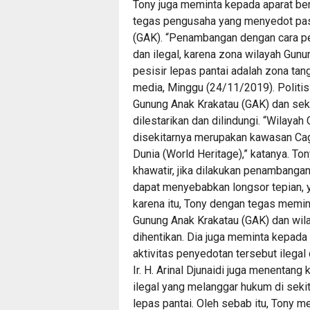
Tony juga meminta kepada aparat b
tegas pengusaha yang menyedot pasir
(GAK). “Penambangan dengan cara pe
dan ilegal, karena zona wilayah Gunu
pesisir lepas pantai adalah zona tan
media, Minggu (24/11/2019). Politisi
Gunung Anak Krakatau (GAK) dan seki
dilestarikan dan dilindungi. “Wilaya
disekitarnya merupakan kawasan Cag
Dunia (World Heritage),” katanya. To
khawatir, jika dilakukan penambangan
dapat menyebabkan longsor tepian, 
karena itu, Tony dengan tegas memin
Gunung Anak Krakatau (GAK) dan wila
dihentikan. Dia juga meminta kepada 
aktivitas penyedotan tersebut ileg
Ir. H. Arinal Djunaidi juga menentang
ilegal yang melanggar hukum di seki
lepas pantai. Oleh sebab itu, Tony 