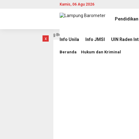
Kamis, 06 Agu 2026
Pendidikan
kan, Provinsi Lampung Buka Babak Baru
JMSI Dorong Tr
16 jam lalu
x
Info Unila
Info JMSI
UIN Raden In
Beranda
Hukum dan Kriminal