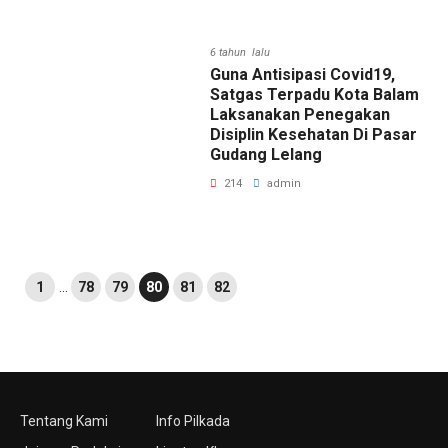
6 tahun lalu
Guna Antisipasi Covid19,
Satgas Terpadu Kota Balam
Laksanakan Penegakan
Disiplin Kesehatan Di Pasar
Gudang Lelang
214
admin
1
…
78
79
80
81
82
Tentang Kami
Info Pilkada