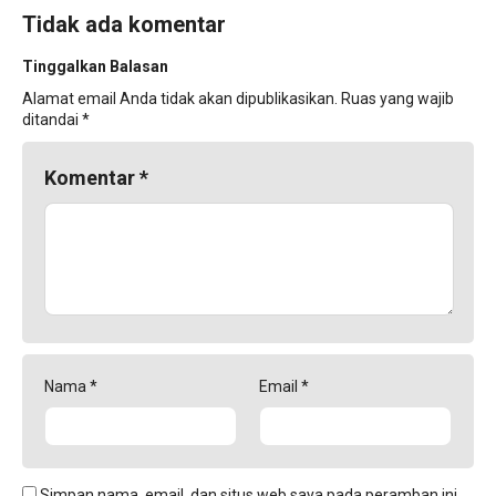
Tidak ada komentar
Tinggalkan Balasan
Alamat email Anda tidak akan dipublikasikan.
Ruas yang wajib
ditandai
*
Komentar
*
Nama
*
Email
*
Simpan nama, email, dan situs web saya pada peramban ini