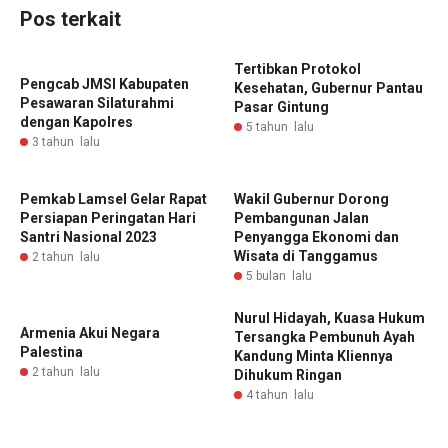
Pos terkait
Tertibkan Protokol
Pengcab JMSI Kabupaten
Kesehatan, Gubernur Pantau
Pesawaran Silaturahmi
Pasar Gintung
dengan Kapolres
5 tahun lalu
3 tahun lalu
Pemkab Lamsel Gelar Rapat
Wakil Gubernur Dorong
Persiapan Peringatan Hari
Pembangunan Jalan
Santri Nasional 2023
Penyangga Ekonomi dan
Wisata di Tanggamus
2 tahun lalu
5 bulan lalu
Nurul Hidayah, Kuasa Hukum
Armenia Akui Negara
Tersangka Pembunuh Ayah
Palestina
Kandung Minta Kliennya
2 tahun lalu
Dihukum Ringan
4 tahun lalu