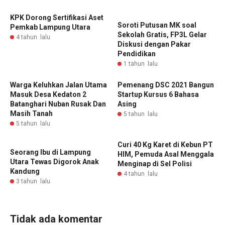
KPK Dorong Sertifikasi Aset
‎Soroti Putusan MK soal
Pemkab Lampung Utara
Sekolah Gratis, FP3L Gelar
4 tahun lalu
Diskusi dengan Pakar
Pendidikan ‎
1 tahun lalu
Warga Keluhkan Jalan Utama
Pemenang DSC 2021 Bangun
Masuk Desa Kedaton 2
Startup Kursus 6 Bahasa
Batanghari Nuban Rusak Dan
Asing
Masih Tanah
5 tahun lalu
5 tahun lalu
Curi 40 Kg Karet di Kebun PT
Seorang Ibu di Lampung
HIM, Pemuda Asal Menggala
Utara Tewas Digorok Anak
Menginap di Sel Polisi
Kandung
4 tahun lalu
3 tahun lalu
Tidak ada komentar