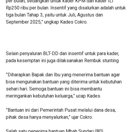
per bulan, sedangkan untuk kader KPM dan kader ILT
Rp250 ribu per bulan. Insentif yang disalurkan adalah untuk
tiga bulan Tahap 3, yaitu untuk Juli, Agustus dan
September 2025,” ungkap Kades Cokro.
‎Selain penyaluran BLT-DD dan insentif untuk para kader,
pada kesemptan ini juga dilaksanakan Rembuk stunting
‎”Diharapkan Bapak dan Ibu yang menerima bantuan agar
bisa mengunakan bantuan yang diterima untuk kebutuhan
sehari hari. Semoga bantuan ini bisa membantu
meringankan kebutuhan keluarga,” ucap Kades.
‎”Bantuan ini dari Pemerintah Pusat melalui dana desa,
pihak desa hanya menyalurkan,” ujar Cokro.
‎Salah satu penerima bantuan Mbah Sundari (80)