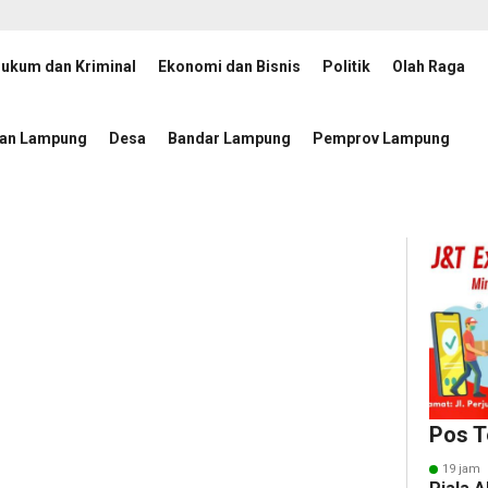
ukum dan Kriminal
Ekonomi dan Bisnis
Politik
Olah Raga
t 2026–2030 Dikukuhkan, Rektor UIN RIL Dukung Penguatan Tata Kelola Badan
tan Lampung
Desa
Bandar Lampung
Pemprov Lampung
Pos T
19 jam 