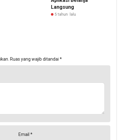
Aplikasi Belanja
Langsung
5 tahun lalu
ikan.
Ruas yang wajib ditandai
*
Email
*