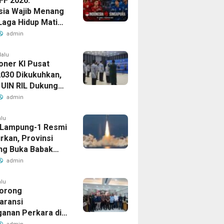
FF 2026:
sia Wajib Menang
Laga Hidup Mati
Singapura
admin
lalu
oner KI Pusat
030 Dikukuhkan,
 UIN RIL Dukung
tan Tata Kelola
admin
Publik
alu
t Lampung-1 Resmi
rkan, Provinsi
g Buka Babak
admin
alu
orong
aransi
anan Perkara di
 Lampung