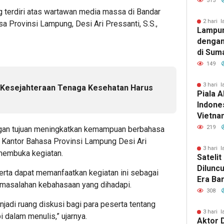
515
ng terdiri atas wartawan media massa di Bandar
2 hari l
 Provinsi Lampung, Desi Ari Pressanti, S.S.,
Lampun
dengan
di Sum
149
3 hari l
 Kesejahteraan Tenaga Kesehatan Harus
Piala A
Indones
Vietnam
Pakans
219
engan tujuan meningkatkan kemampuan berbahasa
a Kantor Bahasa Provinsi Lampung Desi Ari
3 hari l
membuka kegiatan.
Sateli
Dilunc
eserta dapat memanfaatkan kegiatan ini sebagai
Era Ba
ermasalahan kebahasaan yang dihadapi.
Lampu
308
jadi ruang diskusi bagi para peserta tentang
3 hari l
dalam menulis,” ujarnya.
Aktor 