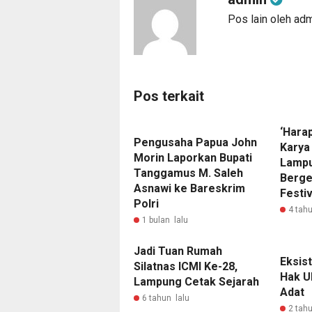
Pos lain oleh ad
Pos terkait
‘Hara
Pengusaha Papua John
Karya
Morin Laporkan Bupati
Lampu
Tanggamus M. Saleh
Berge
Asnawi ke Bareskrim
Festiv
Polri
4 tahu
1 bulan lalu
Jadi Tuan Rumah
Eksis
Silatnas ICMI Ke-28,
Hak U
Lampung Cetak Sejarah
Adat
6 tahun lalu
2 tahu