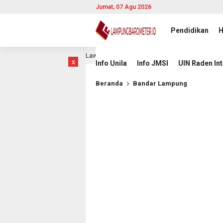
Jumat, 07 Agu 2026
Pendidikan
H
am Laga Hidup Mati Lawan Singapura
Komisioner KI Pusa
22 jam lalu
x
Info Unila
Info JMSI
UIN Raden In
Beranda
Bandar Lampung