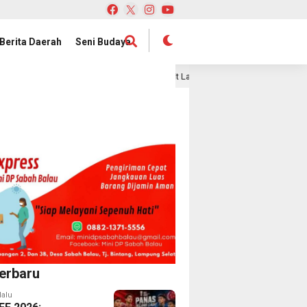
Berita Daerah
Seni Budaya
 Publik
Satelit Lampung-1 Resmi Diluncurkan, Provinsi 
1 hari lalu
erbaru
lalu