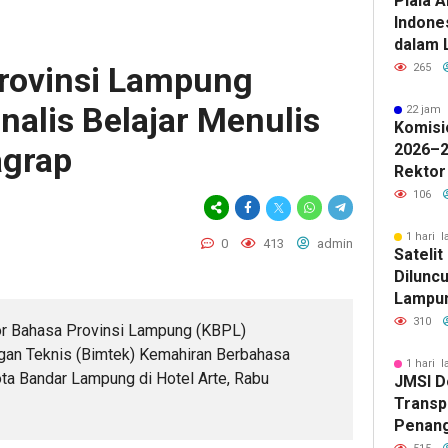
Piala A
Indone
dalam 
Lawan 
rovinsi Lampung
265
alis Belajar Menulis
22 jam 
Komisi
agrap
2026–2
Rektor
Pengua
106
Badan 
1 hari l
0
413
admin
Sateli
Diluncu
Lampun
Baru
310
or Bahasa Provinsi Lampung (KBPL)
gan Teknis (Bimtek) Kemahiran Berbahasa
1 hari l
ta Bandar Lampung di Hotel Arte, Rabu
JMSI D
Transp
Penang
Kejati