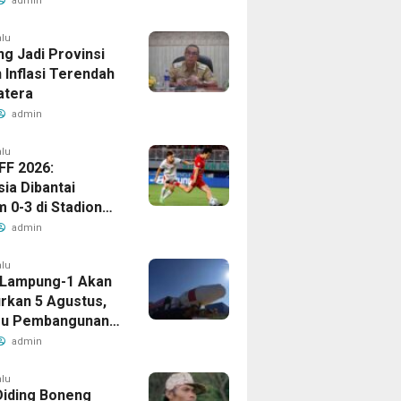
admin
alu
g Jadi Provinsi
 Inflasi Terendah
atera
admin
alu
FF 2026:
ia Dibantai
 0-3 di Stadion
ari
admin
alu
t Lampung-1 Akan
urkan 5 Agustus,
ru Pembangunan
ng
admin
alu
Diding Boneng