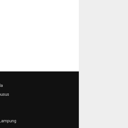
da
husus
 Lampung