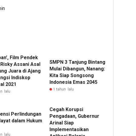
min
pan’, Film Pendek
SMPN 3 Tanjung Bintang
 Risky Assani Asal
Mulai Dibangun, Nanang:
ng Juara di Ajang
Kita Siap Songsong
ngsi Indiskop
Indonesia Emas 2045
al 2021
1 tahun lalu
n lalu
Cegah Korupsi
tensi Perlindungan
Pengadaan, Gubernur
layat dalam Hukum
Arinal Siap
Implementasikan
n lalu