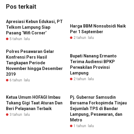
Pos terkait
Apresiasi Kebun Edukasi, PT
Harga BBM Nonsubsidi Naik
Telkom Lampung Siap
Per 1 September
Pasang ‘Wifi Corner’
2 tahun lalu
5 tahun lalu
Polres Pesawaran Gelar
Bupati Nanang Ermanto
Konfrensi Pers Hasil
Terima Audiensi BPKP
Tangkapan Periode
Perwakilan Provinsi
November hingga Desember
Lampung
2019
2 tahun lalu
6 tahun lalu
Ketua Umum HOFAGI Imbau
Pj. Gubernur Samsudin
Tukang Gigi Taat Aturan Dan
Bersama Forkopimda Tinjau
Beri Pelayanan Terbaik
Sejumlah TPS di Bandar
Lampung, Pesawaran, dan
3 tahun lalu
Metro
1 tahun lalu