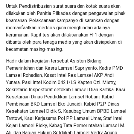
Untuk Pendistribusian surat suara dan kotak suara akan
dilakukan oleh Panitia Pilkades dengan pengawalan pihak
keamanan. Pelaksanaan kampanye di sarankan dengan
memanfaatkan medsos guna menghindari ada nya
kerumunan. Rapit tes akan dilaksanakan H-1 dengan
dibantu oleh para tenaga medis yang akan disiapakan di
kecamatan masing-masing.
Hadir dalam kegiatan tersebut Asisten Bidang
Pemerintahan dan Kesra Lamsel Supriyanto, Kadis PMD
Lamsel Rohadian, Kasat Intel Res Lamsel AKP Andi
Yunara, Pasi Intel Kodim 0421/LS Kapten Czi. Mistry,
Sekretaris Inspektorat setdkab Lamsel Dian Kartika, Kasi
Kesetaraan Dinas Pendidikan Lamsel Robani, Kabid
Pembinaan BKD Lamsel Eko Junaidi, Kabid P2P Dinas
Kesehatan Lamsel Didik S, Kasubag Umum BPBD Lamsel
Tantowi, Kasi Kerjasama Pol PP Lamsel Umar, Staf Intel
Kejari Lamsel Risky, Kabag Tata Pemerintahan Lamsel M.
Ali, dan Bagian Hukum Setdakab Lamsel Vedry Agung.