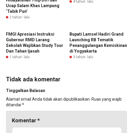
Hidayatullah Titip Diri dan
4 tahun lalu
Ucap Salam Khas Lampung
‘Tabik Pun’
2 tahun lalu
FMGI Apresiasi Instruksi
Bupati Lamsel Hadiri Grand
Gubernur RMD Larang
Launching RB Tematik
Sekolah Wajibkan Study Tour
Penanggulangan Kemiskinan
Dan Tahan Ijasah
di Yogyakarta
1 tahun lalu
3 tahun lalu
Tidak ada komentar
Tinggalkan Balasan
Alamat email Anda tidak akan dipublikasikan.
Ruas yang wajib
ditandai
*
Komentar
*