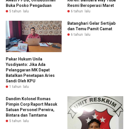
Awasi PPDB, Ombudsman
Keren! Bandara Way Tuba
Buka Posko Pengaduan
Resmi Beroperasi Maret
5 tahun lalu
6 tahun lalu
Batanghari Gelar Sertijab
dan Temu Pamit Camat
6 tahun lalu
Pakar Hukum Unila
Yusdiyanto: Jika Ada
Pelanggaran MK Dapat
Batalkan Penetapan Aries
Sandi Oleh KPU
1 tahun lalu
Dandim Kolonel Romas
Pimpin Corp Raport Masuk
Satuan Personel Perwira,
Bintara dan Tamtama
5 tahun lalu