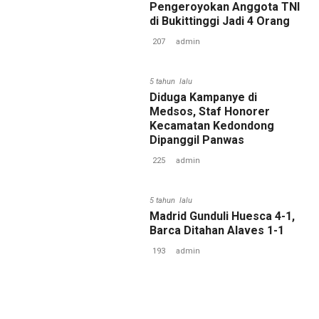
Pengeroyokan Anggota TNI
di Bukittinggi Jadi 4 Orang
207
admin
5 tahun lalu
Diduga Kampanye di
Medsos, Staf Honorer
Kecamatan Kedondong
Dipanggil Panwas
225
admin
5 tahun lalu
Madrid Gunduli Huesca 4-1,
Barca Ditahan Alaves 1-1
193
admin