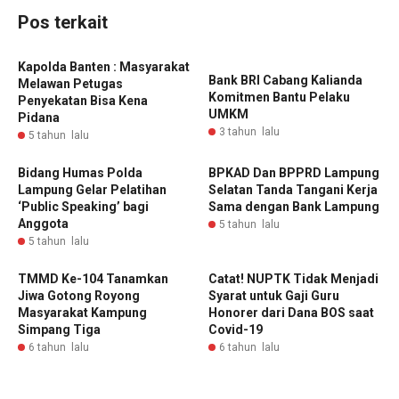
Pos terkait
Kapolda Banten : Masyarakat
Bank BRI Cabang Kalianda
Melawan Petugas
Komitmen Bantu Pelaku
Penyekatan Bisa Kena
UMKM
Pidana
3 tahun lalu
5 tahun lalu
Bidang Humas Polda
BPKAD Dan BPPRD Lampung
Lampung Gelar Pelatihan
Selatan Tanda Tangani Kerja
‘Public Speaking’ bagi
Sama dengan Bank Lampung
Anggota
5 tahun lalu
5 tahun lalu
TMMD Ke-104 Tanamkan
Catat! NUPTK Tidak Menjadi
Jiwa Gotong Royong
Syarat untuk Gaji Guru
Masyarakat Kampung
Honorer dari Dana BOS saat
Simpang Tiga
Covid-19
6 tahun lalu
6 tahun lalu