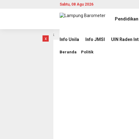
Sabtu, 08 Agu 2026
Pendidikan
itas, dan Berdampak
Jihan Nurlela Kukuhkan Pengurus Ma
9 jam lalu
x
Info Unila
Info JMSI
UIN Raden In
Beranda
Politik