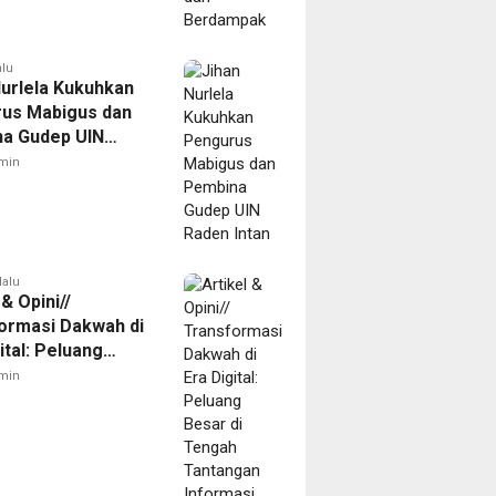
alu
Nurlela Kukuhkan
us Mabigus dan
a Gudep UIN
Intan
min
lalu
 & Opini//
ormasi Dakwah di
ital: Peluang
di Tengah
min
gan Informasi