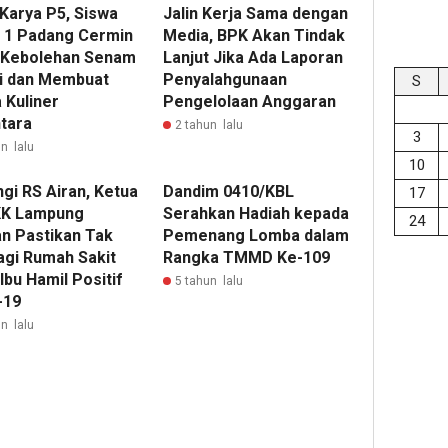
 Karya P5, Siswa
Jalin Kerja Sama dengan
1 Padang Cermin
Media, BPK Akan Tindak
 Kebolehan Senam
Lanjut Jika Ada Laporan
i dan Membuat
Penyalahgunaan
S
 Kuliner
Pengelolaan Anggaran
tara ‎
2 tahun lalu
3
n lalu
10
gi RS Airan, Ketua
Dandim 0410/KBL
17
KK Lampung
Serahkan Hadiah kepada
24
an Pastikan Tak
Pemenang Lomba dalam
agi Rumah Sakit
Rangka TMMD Ke-109
Ibu Hamil Positif
5 tahun lalu
-19
n lalu