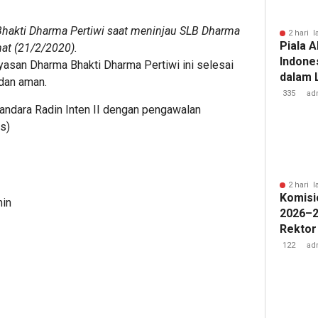
hakti Dharma Pertiwi saat meninjau SLB Dharma
2 hari l
Piala A
at (21/2/2020).
Indone
yasan Dharma Bhakti Dharma Pertiwi ini selesai
dalam 
 dan aman.
Lawan 
335
ad
andara Radin Inten II dengan pengawalan
s)
2 hari l
Komisi
min
2026–2
Rektor
Pengua
122
ad
Badan 