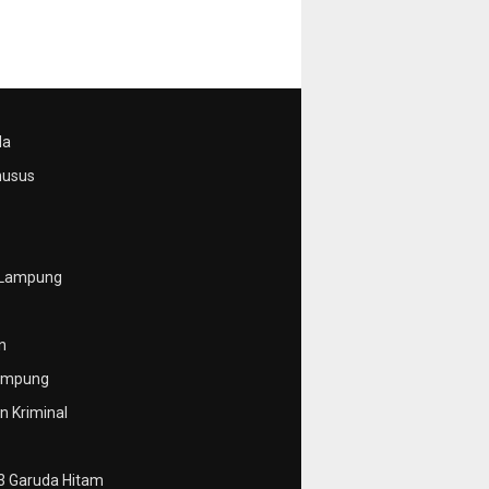
da
husus
 Lampung
n
ampung
 Kriminal
3 Garuda Hitam