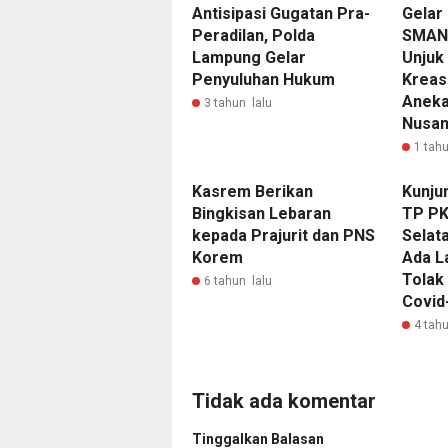
Antisipasi Gugatan Pra-
‎Gelar
Peradilan, Polda
SMAN 
Lampung Gelar
Unjuk
Penyuluhan Hukum
Kreas
Aneka
3 tahun lalu
Nusan
1 tahu
Kasrem Berikan
Kunjun
Bingkisan Lebaran
TP P
kepada Prajurit dan PNS
Selat
Korem
Ada L
Tolak 
6 tahun lalu
Covid
4 tahu
Tidak ada komentar
Tinggalkan Balasan