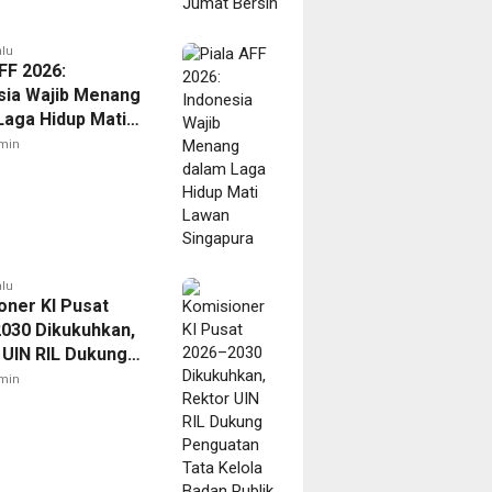
alu
FF 2026:
sia Wajib Menang
Laga Hidup Mati
Singapura
min
alu
oner KI Pusat
030 Dikukuhkan,
 UIN RIL Dukung
tan Tata Kelola
min
Publik