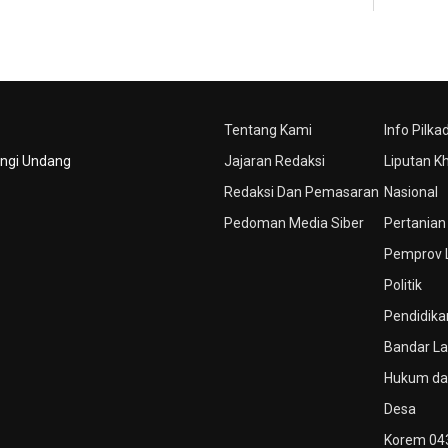
Tentang Kami
Info Pilka
ungi Undang
Jajaran Redaksi
Liputan K
Redaksi Dan Pemasaran
Nasional
Pedoman Media Siber
Pertanian
Pemprov
Politik
Pendidika
Bandar L
Hukum dan
Desa
Korem 04