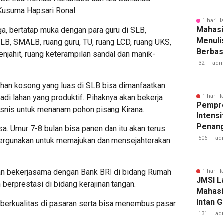
Kusuma Hapsari Ronal.
1 hari l
Mahasi
, bertatap muka dengan para guru di SLB,
Menulis
, SMALB, ruang guru, TU, ruang LCD, ruang UKS,
Berbasi
njahit, ruang keterampilan sandal dan manik-
32
adm
ahan kosong yang luas di SLB bisa dimanfaatkan
adi lahan yang produktif. Pihaknya akan bekerja
1 hari l
Pempr
snis untuk menanam pohon pisang Kirana.
Intens
Penan
a. Umur 7-8 bulan bisa panen dan itu akan terus
Tuberk
506
ad
pergunakan untuk memajukan dan mensejahterakan
an bekerjasama dengan Bank BRI di bidang Rumah
1 hari l
JMSI L
 berprestasi di bidang kerajinan tangan.
Mahasi
Intan 
ih berkualitas di pasaran serta bisa menembus pasar
131
ad