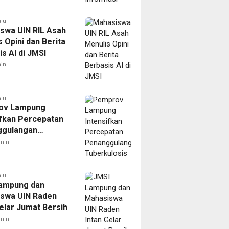
alu
swa UIN RIL Asah
 Opini dan Berita
s AI di JMSI
in
alu
ov Lampung
ifkan Percepatan
ggulangan
ulosis
min
alu
ampung dan
swa UIN Raden
Gelar Jumat Bersih
min