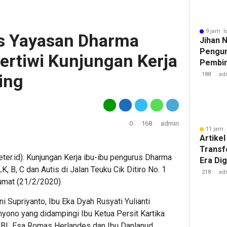
9 jam l
us Yayasan Dharma
Jihan 
Pengur
ertiwi Kunjungan Kerja
Pembin
Raden 
ing
188
ad
0
168
admin
11 jam 
Artikel
Transf
id): Kunjungan Kerja ibu-ibu pengurus Dharma
Era Dig
, B, C dan Autis di Jalan Teuku Cik Ditiro No. 1
Besar 
218
ad
Jumat (21/2/2020).
Tantan
i Supriyanto, Ibu Eka Dyah Rusyati Yulianti
hyono yang didampingi Ibu Ketua Persit Kartika
BL Esa Romas Herlandes dan Ibu Danlanud