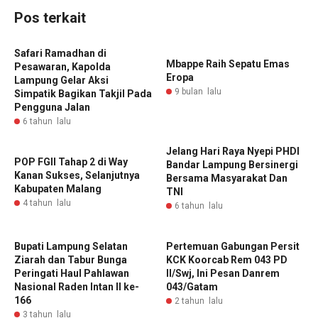
Pos terkait
Safari Ramadhan di
Mbappe Raih Sepatu Emas
Pesawaran, Kapolda
Eropa
Lampung Gelar Aksi
9 bulan lalu
Simpatik Bagikan Takjil Pada
Pengguna Jalan
6 tahun lalu
Jelang Hari Raya Nyepi PHDI
POP FGII Tahap 2 di Way
Bandar Lampung Bersinergi
Kanan Sukses, Selanjutnya
Bersama Masyarakat Dan
Kabupaten Malang
TNI
4 tahun lalu
6 tahun lalu
Bupati Lampung Selatan
Pertemuan Gabungan Persit
Ziarah dan Tabur Bunga
KCK Koorcab Rem 043 PD
Peringati Haul Pahlawan
II/Swj, Ini Pesan Danrem
Nasional Raden Intan II ke-
043/Gatam
166
2 tahun lalu
3 tahun lalu