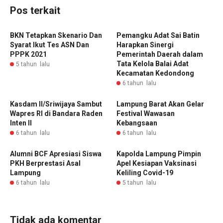
Pos terkait
BKN Tetapkan Skenario Dan
Pemangku Adat Sai Batin
Syarat Ikut Tes ASN Dan
Harapkan Sinergi
PPPK 2021
Pemerintah Daerah dalam
Tata Kelola Balai Adat
5 tahun lalu
Kecamatan Kedondong
6 tahun lalu
Kasdam II/Sriwijaya Sambut
Lampung Barat Akan Gelar
Wapres RI di Bandara Raden
Festival Wawasan
Inten ll
Kebangsaan
6 tahun lalu
6 tahun lalu
Alumni BCF Apresiasi Siswa
Kapolda Lampung Pimpin
PKH Berprestasi Asal
Apel Kesiapan Vaksinasi
Lampung
Keliling Covid-19
6 tahun lalu
5 tahun lalu
Tidak ada komentar