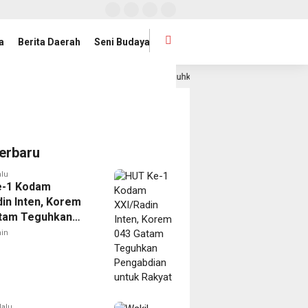
a
Berita Daerah
Seni Budaya
Jihan Nurlela Kukuhkan Pengurus Mabigus dan Pembina Gud
12 jam lalu
erbaru
alu
e-1 Kodam
din Inten, Korem
tam Teguhkan
dian untuk Rakyat
in
lalu