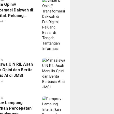
 & Opini//
ormasi Dakwah di
ital: Peluang
di Tengah
min
gan Informasi
alu
swa UIN RIL Asah
 Opini dan Berita
s AI di JMSI
in
alu
ov Lampung
ifkan Percepatan
ggulangan