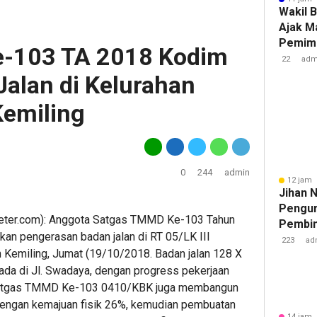
Wakil 
Ajak M
Pemimp
-103 TA 2018 Kodim
Berinte
22
adm
Berda
alan di Kelurahan
emiling
0
244
admin
12 jam 
Jihan 
Pengur
er.com): Anggota Satgas TMMD Ke-103 Tahun
Pembin
n pengerasan badan jalan di RT 05/LK III
Raden 
223
ad
Kemiling, Jumat (19/10/2018. Badan jalan 128 X
rada di Jl. Swadaya, dengan progress pekerjaan
%. Satgas TMMD Ke-103 0410/KBK juga membangun
engan kemajuan fisik 26%, kemudian pembuatan
14 jam 