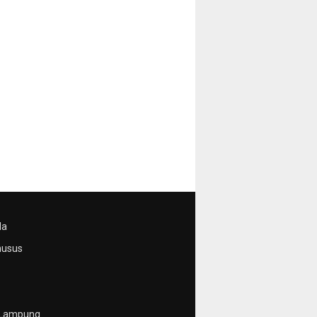
da
husus
 Lampung