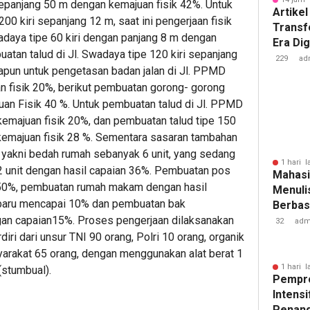
 sepanjang 50 m dengan kemajuan fisik 42%. Untuk
Artikel
00 kiri sepanjang 12 m, saat ini pengerjaan fisik
Transf
adaya tipe 60 kiri dengan panjang 8 m dengan
Era Dig
atan talud di Jl. Swadaya tipe 120 kiri sepanjang
Besar 
229
ad
apun untuk pengetasan badan jalan di Jl. PPMD
Tantan
n fisik 20%, berikut pembuatan gorong- gorong
an Fisik 40 %. Untuk pembuatan talud di Jl. PPMD
kemajuan fisik 20%, dan pembuatan talud tipe 150
emajuan fisik 28 %. Sementara sasaran tambahan
 yakni bedah rumah sebanyak 6 unit, yang sedang
1 hari l
 unit dengan hasil capaian 36%. Pembuatan pos
Mahasi
n 50%, pembuatan rumah makam dengan hasil
Menulis
 baru mencapai 10% dan pembuatan bak
Berbasi
gan capaian15%. Proses pengerjaan dilaksanakan
32
adm
i dari unsur TNI 90 orang, Polri 10 orang, organik
arakat 65 orang, dengan menggunakan alat berat 1
1 hari l
(stumbual).
Pempr
Intens
Penan