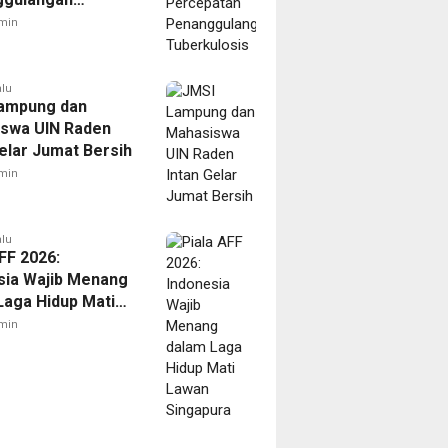
ulosis
min
alu
ampung dan
swa UIN Raden
Gelar Jumat Bersih
min
alu
FF 2026:
sia Wajib Menang
Laga Hidup Mati
Singapura
min