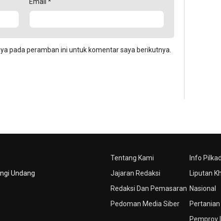
Email
*
aya pada peramban ini untuk komentar saya berikutnya.
Tentang Kami
Info Pilka
ungi Undang
Jajaran Redaksi
Liputan K
Redaksi Dan Pemasaran
Nasional
Pedoman Media Siber
Pertanian
Pemprov