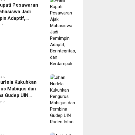
Bupati Pesawaran
ahasiswa Jadi
in Adaptif,
gritas, dan
in
mpak
lalu
Nurlela Kukuhkan
us Mabigus dan
a Gudep UIN
Intan
min
lalu