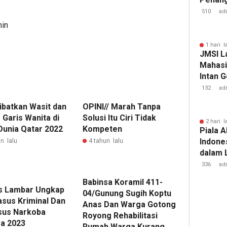
Tuberk
510
ad
min
1 hari l
JMSI L
Mahasi
Intan 
132
ad
ibatkan Wasit dan
OPINI// Marah Tanpa
 Garis Wanita di
Solusi Itu Ciri Tidak
2 hari l
 Dunia Qatar 2022
Kompeten
Piala A
Indone
n lalu
4 tahun lalu
dalam 
Lawan 
336
ad
Babinsa Koramil 411-
s Lambar Ungkap
04/Gunung Sugih Koptu
asus Kriminal Dan
Anas Dan Warga Gotong
sus Narkoba
Royong Rehabilitasi
a 2023
Rumah Warga Kurang