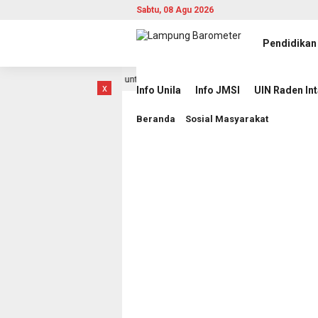
Sabtu, 08 Agu 2026
Pendidikan
guhkan Pengabdian untuk Rakyat
Wakil Bupati Pesawara
11 jam lalu
x
Info Unila
Info JMSI
UIN Raden In
Beranda
Sosial Masyarakat