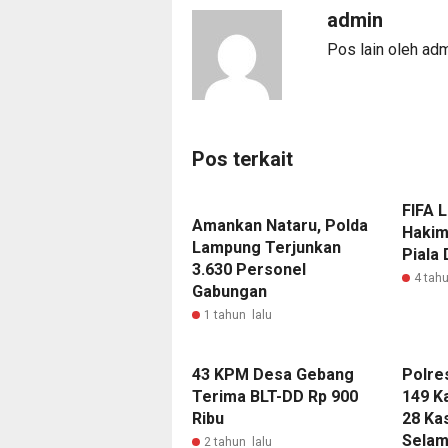
admin
Pos lain oleh ad
Pos terkait
FIFA L
Amankan Nataru, Polda
Hakim
Lampung Terjunkan
Piala
3.630 Personel
4 tahu
Gabungan
1 tahun lalu
43 KPM Desa Gebang
Polre
Terima BLT-DD Rp 900
149 K
Ribu
28 Ka
Selam
2 tahun lalu