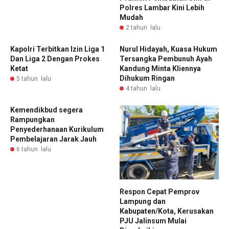
Polres Lambar Kini Lebih
Mudah
2 tahun lalu
Kapolri Terbitkan Izin Liga 1
Nurul Hidayah, Kuasa Hukum
Dan Liga 2 Dengan Prokes
Tersangka Pembunuh Ayah
Ketat
Kandung Minta Kliennya
Dihukum Ringan
5 tahun lalu
4 tahun lalu
Kemendikbud segera
Rampungkan
Penyederhanaan Kurikulum
Pembelajaran Jarak Jauh
6 tahun lalu
Respon Cepat Pemprov
Lampung dan
Kabupaten/Kota, Kerusakan
PJU Jalinsum Mulai