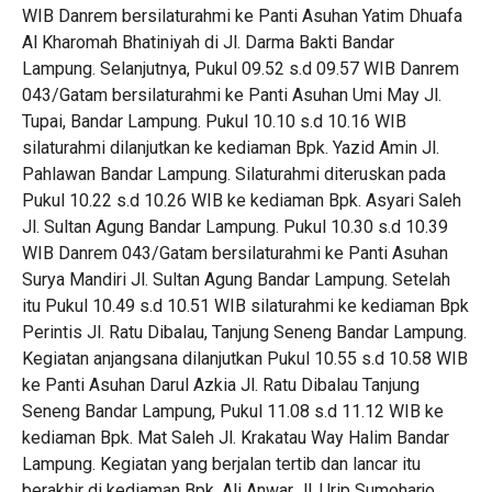
WIB Danrem bersilaturahmi ke Panti Asuhan Yatim Dhuafa
Al Kharomah Bhatiniyah di Jl. Darma Bakti Bandar
Lampung. Selanjutnya, Pukul 09.52 s.d 09.57 WIB Danrem
043/Gatam bersilaturahmi ke Panti Asuhan Umi May Jl.
Tupai, Bandar Lampung. Pukul 10.10 s.d 10.16 WIB
silaturahmi dilanjutkan ke kediaman Bpk. Yazid Amin Jl.
Pahlawan Bandar Lampung. Silaturahmi diteruskan pada
Pukul 10.22 s.d 10.26 WIB ke kediaman Bpk. Asyari Saleh
Jl. Sultan Agung Bandar Lampung. Pukul 10.30 s.d 10.39
WIB Danrem 043/Gatam bersilaturahmi ke Panti Asuhan
Surya Mandiri Jl. Sultan Agung Bandar Lampung. Setelah
itu Pukul 10.49 s.d 10.51 WIB silaturahmi ke kediaman Bpk
Perintis Jl. Ratu Dibalau, Tanjung Seneng Bandar Lampung.
Kegiatan anjangsana dilanjutkan Pukul 10.55 s.d 10.58 WIB
ke Panti Asuhan Darul Azkia Jl. Ratu Dibalau Tanjung
Seneng Bandar Lampung, Pukul 11.08 s.d 11.12 WIB ke
kediaman Bpk. Mat Saleh Jl. Krakatau Way Halim Bandar
Lampung. Kegiatan yang berjalan tertib dan lancar itu
berakhir di kediaman Bpk. Ali Anwar Jl. Urip Sumoharjo