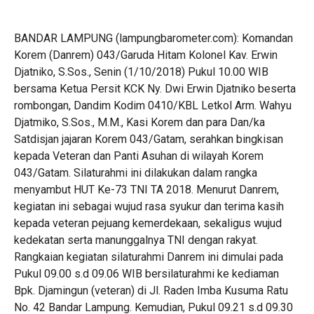
BANDAR LAMPUNG (lampungbarometer.com): Komandan
Korem (Danrem) 043/Garuda Hitam Kolonel Kav. Erwin
Djatniko, S.Sos., Senin (1/10/2018) Pukul 10.00 WIB
bersama Ketua Persit KCK Ny. Dwi Erwin Djatniko beserta
rombongan, Dandim Kodim 0410/KBL Letkol Arm. Wahyu
Djatmiko, S.Sos., M.M., Kasi Korem dan para Dan/ka
Satdisjan jajaran Korem 043/Gatam, serahkan bingkisan
kepada Veteran dan Panti Asuhan di wilayah Korem
043/Gatam. Silaturahmi ini dilakukan dalam rangka
menyambut HUT Ke-73 TNI TA 2018. Menurut Danrem,
kegiatan ini sebagai wujud rasa syukur dan terima kasih
kepada veteran pejuang kemerdekaan, sekaligus wujud
kedekatan serta manunggalnya TNI dengan rakyat.
Rangkaian kegiatan silaturahmi Danrem ini dimulai pada
Pukul 09.00 s.d 09.06 WIB bersilaturahmi ke kediaman
Bpk. Djamingun (veteran) di Jl. Raden Imba Kusuma Ratu
No. 42 Bandar Lampung. Kemudian, Pukul 09.21 s.d 09.30