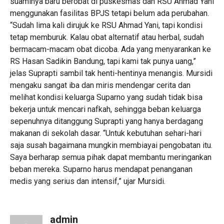
suaminya baru berobat di puskesmas dan RSU Ahmad Yani
menggunakan fasilitas BPJS tetapi belum ada perubahan.
“Sudah lima kali dirujuk ke RSU Ahmad Yani, tapi kondisi
tetap memburuk. Kalau obat alternatif atau herbal, sudah
bermacam-macam obat dicoba. Ada yang menyarankan ke
RS Hasan Sadikin Bandung, tapi kami tak punya uang,”
jelas Suprapti sambil tak henti-hentinya menangis. Mursidi
mengaku sangat iba dan miris mendengar cerita dan
melihat kondisi keluarga Suparno yang sudah tidak bisa
bekerja untuk mencari nafkah, sehingga beban keluarga
sepenuhnya ditanggung Suprapti yang hanya berdagang
makanan di sekolah dasar. “Untuk kebutuhan sehari-hari
saja susah bagaimana mungkin membiayai pengobatan itu.
Saya berharap semua pihak dapat membantu meringankan
beban mereka. Suparno harus mendapat penanganan
medis yang serius dan intensif,” ujar Mursidi.
admin